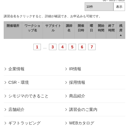
66
-
66
件 /
66
件
講習会名をクリックすると、詳細が確認でき、お申込みも可能です。
開催場所
ワークショ
サブタイト
講師
開催
曜
開始
終了
残
ップ名
ル
名
日時
日
時間
時間
席
▲
1
...
3
4
5
6
7
企業情報
IR情報
CSR・環境
採用情報
シモジマのできること
商品紹介
店舗紹介
講習会のご案内
ギフトラッピング
WEBカタログ