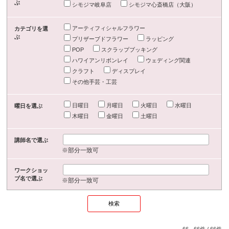
ぶ
シモジマ岐阜店
シモジマ心斎橋店（大阪）
アーティフィシャルフラワー
カテゴリを選
ぶ
プリザーブドフラワー
ラッピング
POP
スクラップブッキング
ハワイアンリボンレイ
ウェディング関連
クラフト
ディスプレイ
その他手芸・工芸
日曜日
月曜日
火曜日
水曜日
曜日を選ぶ
木曜日
金曜日
土曜日
講師名で選ぶ
※部分一致可
ワークショッ
プ名で選ぶ
※部分一致可