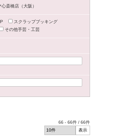
マ心斎橋店（大阪）
P
スクラップブッキング
その他手芸・工芸
66
-
66
件 /
66
件