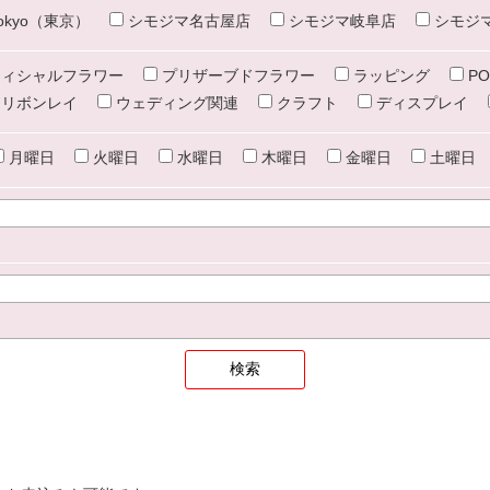
e tokyo（東京）
シモジマ名古屋店
シモジマ岐阜店
シモジ
ィシャルフラワー
プリザーブドフラワー
ラッピング
PO
リボンレイ
ウェディング関連
クラフト
ディスプレイ
月曜日
火曜日
水曜日
木曜日
金曜日
土曜日