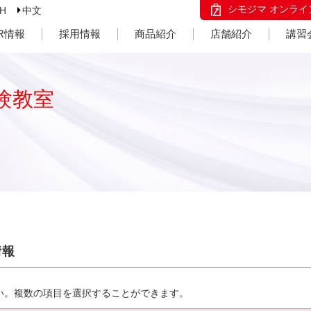
シモジマ オンライ
SH
中文
IR情報
採用情報
商品紹介
店舗紹介
講習
験教室
情報
い。複数の項目を選択することができます。