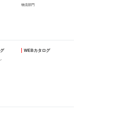
物流部門
ング
WEBカタログ
し