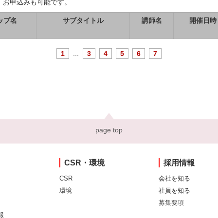
、お申込みも可能です。
ップ名
サブタイトル
講師名
開催日時
1
...
3
4
5
6
7
page top
CSR・環境
採用情報
CSR
会社を知る
環境
社員を知る
募集要項
報