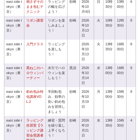
east side t
倒さずその
ラッピング
杉崎
2026
日
10時
13時
6
okyo（東
まま包むテ
の幅を広げ
年10
30分
00分
京）
クニック
よう！
月4日
east side t
リボン講習
リボンを楽
杉崎
2026
火
10時
12時
8
okyo（東
会
しみましょ
年10
30分
30分
京）
う！
月13
日
east side t
入門クラス
ラッピング
2026
火
13時
16時
8
okyo（東
を楽しも
年10
30分
00分
京）
う！
月13
日
east side t
黒ねこのハ
水引でハロ
黒須
2026
水
13時
16時
8
okyo（東
ロウィンパ
ウィンを楽
年10
00分
00分
京）
ーティー
しもう！
月14
日
east side t
斜め包み特
半回転包
杉崎
2026
月
13時
15時
8
okyo（東
化講座VO
み、効率の
年10
00分
30分
京）
L.2
良い斜め包
月19
みを習得し
日
ましょう
east side t
ラッピング
練習・質問
杉崎
2026
水
13時
15時
4
okyo（東
自習室【ラ
を繰り返し
年10
30分
30分
京）
ッピング講
上手くなろ
月21
習会受講者
う！
日