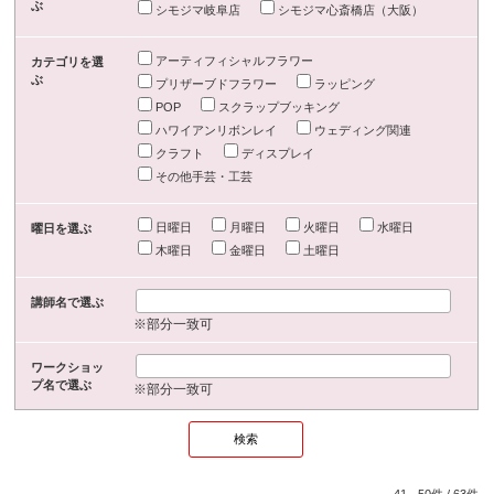
ぶ
シモジマ岐阜店
シモジマ心斎橋店（大阪）
アーティフィシャルフラワー
カテゴリを選
ぶ
プリザーブドフラワー
ラッピング
POP
スクラップブッキング
ハワイアンリボンレイ
ウェディング関連
クラフト
ディスプレイ
その他手芸・工芸
日曜日
月曜日
火曜日
水曜日
曜日を選ぶ
木曜日
金曜日
土曜日
講師名で選ぶ
※部分一致可
ワークショッ
プ名で選ぶ
※部分一致可