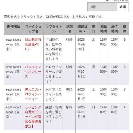
41
-
50
件 /
63
件
講習会名をクリックすると、詳細が確認でき、お申込みも可能です。
開催場所
ワークショ
サブタイト
講師
開催日
曜
開始
終了
残
ップ名
ル
名
時 ▲
日
時間
時間
席
east side t
斜め包み特
半回転包
杉崎
2026
水
13時
15時
8
okyo（東
化講座VO
み、効率の
年9月
00分
30分
京）
L.2
良い斜め包
30日
みを習得し
ましょう
east side t
ハロウィン
ハロウィン
杉崎
2026
金
13時
16時
5
okyo（東
リボンリー
リースで楽
年10
00分
00分
京）
ス
しみましょ
月2日
う！
east side t
黒ねこのハ
水引でハロ
黒須
2026
土
10時
13時
7
okyo（東
ロウィンパ
ウィンを楽
年10
30分
30分
京）
ーティー
しもう！
月3日
east side t
ラッピング
練習・質問
杉崎
2026
日
14時
16時
4
okyo（東
自習室【ラ
を繰り返し
年10
00分
00分
京）
ッピング講
上手くなろ
月4日
習会受講者
う！
限定】