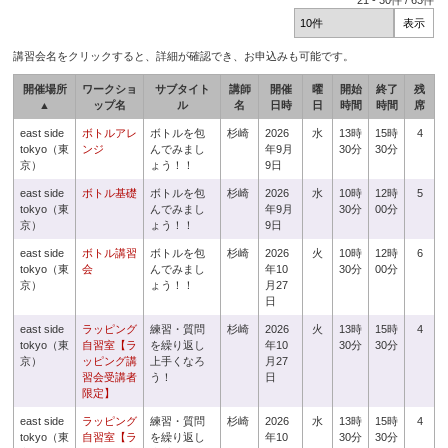
21
-
30
件 /
63
件
講習会名をクリックすると、詳細が確認でき、お申込みも可能です。
開催場所
ワークショ
サブタイト
講師
開催
曜
開始
終了
残
▲
ップ名
ル
名
日時
日
時間
時間
席
east side
ボトルアレ
ボトルを包
杉崎
2026
水
13時
15時
4
tokyo（東
ンジ
んでみまし
年9月
30分
30分
京）
ょう！！
9日
east side
ボトル基礎
ボトルを包
杉崎
2026
水
10時
12時
5
tokyo（東
んでみまし
年9月
30分
00分
京）
ょう！！
9日
east side
ボトル講習
ボトルを包
杉崎
2026
火
10時
12時
6
tokyo（東
会
んでみまし
年10
30分
00分
京）
ょう！！
月27
日
east side
ラッピング
練習・質問
杉崎
2026
火
13時
15時
4
tokyo（東
自習室【ラ
を繰り返し
年10
30分
30分
京）
ッピング講
上手くなろ
月27
習会受講者
う！
日
限定】
east side
ラッピング
練習・質問
杉崎
2026
水
13時
15時
4
tokyo（東
自習室【ラ
を繰り返し
年10
30分
30分