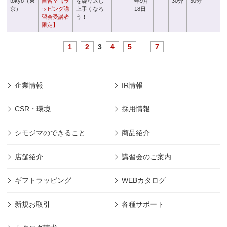
tokyo（東
自習室【ラ
を繰り返し
年9月
30分
30分
京）
ッピング講
上手くなろ
18日
習会受講者
う！
限定】
1
2
3
4
5
...
7
企業情報
IR情報
CSR・環境
採用情報
シモジマのできること
商品紹介
店舗紹介
講習会のご案内
ギフトラッピング
WEBカタログ
新規お取引
各種サポート