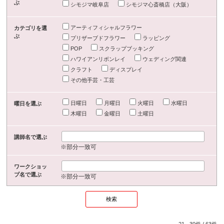
ぶ
シモジマ岐阜店
シモジマ心斎橋店（大阪）
アーティフィシャルフラワー
カテゴリを選
ぶ
プリザーブドフラワー
ラッピング
POP
スクラップブッキング
ハワイアンリボンレイ
ウェディング関連
クラフト
ディスプレイ
その他手芸・工芸
日曜日
月曜日
火曜日
水曜日
曜日を選ぶ
木曜日
金曜日
土曜日
講師名で選ぶ
※部分一致可
ワークショッ
プ名で選ぶ
※部分一致可