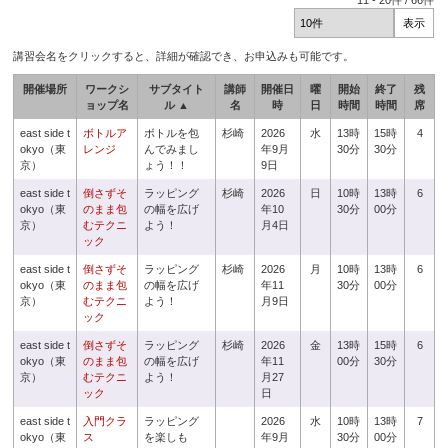
11
-
20
件 /
66
件
講習会名をクリックすると、詳細が確認でき、お申込みも可能です。
開催場所
ワークシ
サブタイト
講師
開催日
曜
開始
終了
残
ョップ名
ル ▲
名
時
日
時間
時間
席
east side t
ボトルア
ボトルを包
杉崎
2026
水
13時
15時
4
okyo（東
レンジ
んでみまし
年9月
30分
30分
京）
ょう！！
9日
east side t
倒さずそ
ラッピング
杉崎
2026
日
10時
13時
6
okyo（東
のまま包
の幅を広げ
年10
30分
00分
京）
むテクニ
よう！
月4日
ック
east side t
倒さずそ
ラッピング
杉崎
2026
月
10時
13時
6
okyo（東
のまま包
の幅を広げ
年11
30分
00分
京）
むテクニ
よう！
月9日
ック
east side t
倒さずそ
ラッピング
杉崎
2026
金
13時
15時
6
okyo（東
のまま包
の幅を広げ
年11
00分
30分
京）
むテクニ
よう！
月27
ック
日
east side t
入門クラ
ラッピング
2026
水
10時
13時
7
okyo（東
ス
を楽しも
年9月
30分
00分