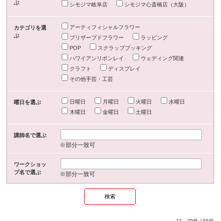
ぶ
シモジマ岐阜店
シモジマ心斎橋店（大阪）
アーティフィシャルフラワー
カテゴリを選
ぶ
プリザーブドフラワー
ラッピング
POP
スクラップブッキング
ハワイアンリボンレイ
ウェディング関連
クラフト
ディスプレイ
その他手芸・工芸
日曜日
月曜日
火曜日
水曜日
曜日を選ぶ
木曜日
金曜日
土曜日
講師名で選ぶ
※部分一致可
ワークショッ
プ名で選ぶ
※部分一致可