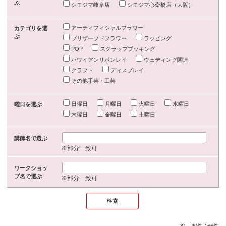
ぶ
シモジマ岐阜店
シモジマ心斎橋店（大阪）
アーティフィシャルフラワー
カテゴリを選
ぶ
プリザーブドフラワー
ラッピング
POP
スクラップブッキング
ハワイアンリボンレイ
ウェディング関連
クラフト
ディスプレイ
その他手芸・工芸
日曜日
月曜日
火曜日
水曜日
曜日を選ぶ
木曜日
金曜日
土曜日
講師名で選ぶ
※部分一致可
ワークショッ
プ名で選ぶ
※部分一致可