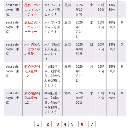
east side t
黒ねこのハ
水引でハロ
黒須
2026
土
10時
13時
7
okyo（東
ロウィンパ
ウィンを楽
年10
30分
30分
京）
ーティー
しもう！
月3日
east side t
黒ねこのハ
水引でハロ
黒須
2026
水
13時
16時
8
okyo（東
ロウィンパ
ウィンを楽
年10
00分
00分
京）
ーティー
しもう！
月14
日
east side t
水引講習会
水引で秋の
黒須
2026
日
10時
13時
3
okyo（東
「近づく秋
風景を楽し
年8月
30分
30分
京）
の風景」
みましょ
30日
う！
east side t
斜め包み特
半回転包
杉崎
2026
月
13時
15時
8
okyo（東
化講座VO
み、効率の
年10
00分
30分
京）
L.2
良い斜め包
月19
みを習得し
日
ましょう
east side t
斜め包み特
半回転包
杉崎
2026
水
13時
15時
8
okyo（東
化講座VO
み、効率の
年9月
00分
30分
京）
L.2
良い斜め包
30日
みを習得し
ましょう
1
2
3
4
5
6
7