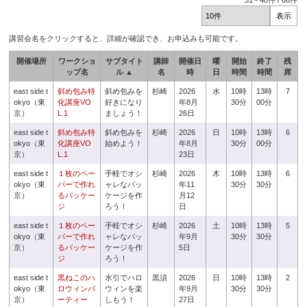
31
-
40
件 /
66
件
講習会名をクリックすると、詳細が確認でき、お申込みも可能です。
開催場所
ワークショ
サブタイト
講師
開催日
曜
開始
終了
残
ップ名
ル ▲
名
時
日
時間
時間
席
east side t
斜め包み特
斜め包みを
杉崎
2026
水
10時
13時
7
okyo（東
化講座VO
好きになり
年8月
30分
00分
京）
L.1
ましょう！
26日
east side t
斜め包み特
斜め包みを
杉崎
2026
日
10時
13時
6
okyo（東
化講座VO
始めよう！
年8月
30分
00分
京）
L.1
23日
east side t
１枚のペー
手軽でオシ
杉崎
2026
木
10時
13時
6
okyo（東
パーで作れ
ャレなパッ
年11
30分
30分
京）
るパッケー
ケージを作
月12
ジ
ろう！
日
east side t
１枚のペー
手軽でオシ
杉崎
2026
土
10時
13時
5
okyo（東
パーで作れ
ャレなパッ
年9月
30分
30分
京）
るパッケー
ケージを作
5日
ジ
ろう！
east side t
黒ねこのハ
水引でハロ
黒須
2026
日
10時
13時
2
okyo（東
ロウィンパ
ウィンを楽
年9月
30分
30分
京）
ーティー
しもう！
27日