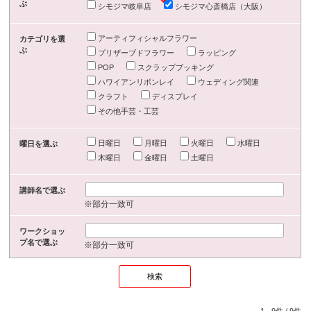
ぶ
シモジマ岐阜店
シモジマ心斎橋店（大阪）
アーティフィシャルフラワー
カテゴリを選
ぶ
プリザーブドフラワー
ラッピング
POP
スクラップブッキング
ハワイアンリボンレイ
ウェディング関連
クラフト
ディスプレイ
その他手芸・工芸
日曜日
月曜日
火曜日
水曜日
曜日を選ぶ
木曜日
金曜日
土曜日
講師名で選ぶ
※部分一致可
ワークショッ
プ名で選ぶ
※部分一致可