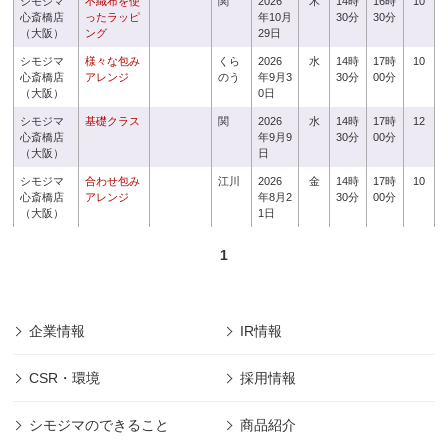
シモジマ
不織布を使
関
2026
木
14時
16時
10
心斎橋店
ったラッピ
年10月
30分
30分
（大阪）
ング
29日
シモジマ
様々な包み
くら
2026
水
14時
17時
10
心斎橋店
アレンジ
のう
年9月3
30分
00分
（大阪）
0日
シモジマ
基礎クラス
関
2026
水
14時
17時
12
心斎橋店
年9月9
30分
00分
（大阪）
日
シモジマ
合わせ包み
江川
2026
金
14時
17時
10
心斎橋店
アレンジ
年8月2
30分
00分
（大阪）
1日
1
企業情報
IR情報
CSR・環境
採用情報
シモジマのできること
商品紹介