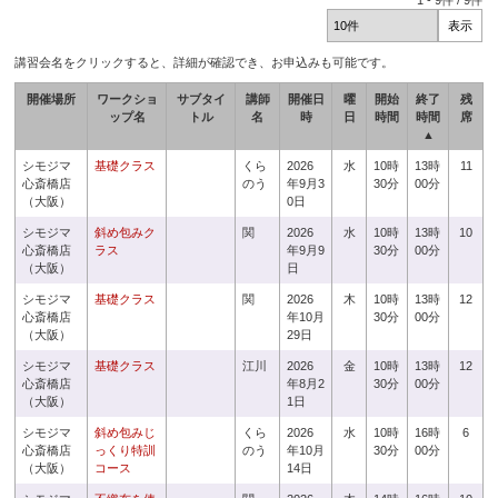
1
-
9
件 /
9
件
講習会名をクリックすると、詳細が確認でき、お申込みも可能です。
開催場所
ワークショ
サブタイ
講師
開催日
曜
開始
終了
残
ップ名
トル
名
時
日
時間
時間
席
▲
シモジマ
基礎クラス
くら
2026
水
10時
13時
11
心斎橋店
のう
年9月3
30分
00分
（大阪）
0日
シモジマ
斜め包みク
関
2026
水
10時
13時
10
心斎橋店
ラス
年9月9
30分
00分
（大阪）
日
シモジマ
基礎クラス
関
2026
木
10時
13時
12
心斎橋店
年10月
30分
00分
（大阪）
29日
シモジマ
基礎クラス
江川
2026
金
10時
13時
12
心斎橋店
年8月2
30分
00分
（大阪）
1日
シモジマ
斜め包みじ
くら
2026
水
10時
16時
6
心斎橋店
っくり特訓
のう
年10月
30分
00分
（大阪）
コース
14日