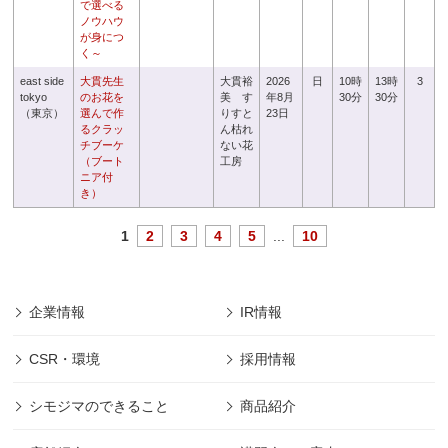
で選べる
ノウハウ
が身につ
く～
east side
大貫先生
大貫裕
2026
日
10時
13時
3
tokyo
のお花を
美 す
年8月
30分
30分
（東京）
選んで作
りすと
23日
るクラッ
ん枯れ
チブーケ
ない花
（ブート
工房
ニア付
き）
1
2
3
4
5
...
10
企業情報
IR情報
CSR・環境
採用情報
シモジマのできること
商品紹介