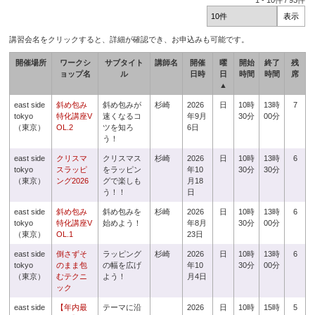
1
-
10
件 /
93
件
講習会名をクリックすると、詳細が確認でき、お申込みも可能です。
開催場所
ワークシ
サブタイト
講師名
開催
曜
開始
終了
残
ョップ名
ル
日時
日
時間
時間
席
▲
east side
斜め包み
斜め包みが
杉崎
2026
日
10時
13時
7
tokyo
特化講座V
速くなるコ
年9月
30分
00分
（東京）
OL.2
ツを知ろ
6日
う！
east side
クリスマ
クリスマス
杉崎
2026
日
10時
13時
6
tokyo
スラッピ
をラッピン
年10
30分
30分
（東京）
ング2026
グで楽しも
月18
う！！
日
east side
斜め包み
斜め包みを
杉崎
2026
日
10時
13時
6
tokyo
特化講座V
始めよう！
年8月
30分
00分
（東京）
OL.1
23日
east side
倒さずそ
ラッピング
杉崎
2026
日
10時
13時
6
tokyo
のまま包
の幅を広げ
年10
30分
00分
（東京）
むテクニ
よう！
月4日
ック
east side
【年内最
テーマに沿
2026
日
10時
15時
5