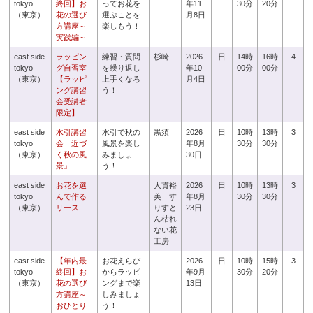
tokyo
終回】お
ってお花を
年11
30分
20分
（東京）
花の選び
選ぶことを
月8日
方講座～
楽しもう！
実践編～
east side
ラッピン
練習・質問
杉崎
2026
日
14時
16時
4
tokyo
グ自習室
を繰り返し
年10
00分
00分
（東京）
【ラッピ
上手くなろ
月4日
ング講習
う！
会受講者
限定】
east side
水引講習
水引で秋の
黒須
2026
日
10時
13時
3
tokyo
会「近づ
風景を楽し
年8月
30分
30分
（東京）
く秋の風
みましょ
30日
景」
う！
east side
お花を選
大貫裕
2026
日
10時
13時
3
tokyo
んで作る
美 す
年8月
30分
30分
（東京）
リース
りすと
23日
ん枯れ
ない花
工房
east side
【年内最
お花えらび
2026
日
10時
15時
3
tokyo
終回】お
からラッピ
年9月
30分
20分
（東京）
花の選び
ングまで楽
13日
方講座～
しみましょ
おひとり
う！