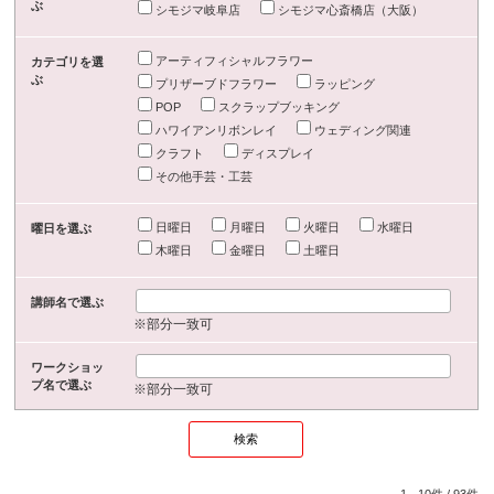
ぶ
シモジマ岐阜店
シモジマ心斎橋店（大阪）
アーティフィシャルフラワー
カテゴリを選
ぶ
プリザーブドフラワー
ラッピング
POP
スクラップブッキング
ハワイアンリボンレイ
ウェディング関連
クラフト
ディスプレイ
その他手芸・工芸
日曜日
月曜日
火曜日
水曜日
曜日を選ぶ
木曜日
金曜日
土曜日
講師名で選ぶ
※部分一致可
ワークショッ
プ名で選ぶ
※部分一致可