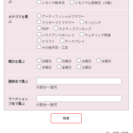
ぶ
シモジマ岐阜店
シモジマ心斎橋店（大阪）
アーティフィシャルフラワー
カテゴリを選
ぶ
プリザーブドフラワー
ラッピング
POP
スクラップブッキング
ハワイアンリボンレイ
ウェディング関連
クラフト
ディスプレイ
その他手芸・工芸
日曜日
月曜日
火曜日
水曜日
曜日を選ぶ
木曜日
金曜日
土曜日
講師名で選ぶ
※部分一致可
ワークショッ
プ名で選ぶ
※部分一致可