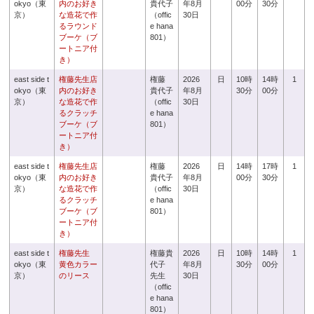
okyo（東
内のお好き
貴代子
年8月
00分
30分
京）
な造花で作
（offic
30日
るラウンド
e hana
ブーケ（ブ
801）
ートニア付
き）
east side t
権藤先生店
権藤
2026
日
10時
14時
1
okyo（東
内のお好き
貴代子
年8月
30分
00分
京）
な造花で作
（offic
30日
るクラッチ
e hana
ブーケ（ブ
801）
ートニア付
き）
east side t
権藤先生店
権藤
2026
日
14時
17時
1
okyo（東
内のお好き
貴代子
年8月
00分
30分
京）
な造花で作
（offic
30日
るクラッチ
e hana
ブーケ（ブ
801）
ートニア付
き）
east side t
権藤先生
権藤貴
2026
日
10時
14時
1
okyo（東
黄色カラー
代子
年8月
30分
00分
京）
のリース
先生
30日
（offic
e hana
801）