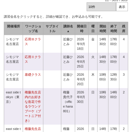
21
-
30
件 /
90
件
講習会名をクリックすると、詳細が確認でき、お申込みも可能です。
開催場所
ワークショ
サブタイ
講師名
開催日
曜
開始
終了
残
ップ名
トル
▲
時
日
時間
時間
席
シモジマ
応用Ⅲクラ
近藤ひ
2026
金
14時
17時
4
名古屋店
ス
とみ
年9月
30分
00分
18日
シモジマ
応用Ⅱクラ
近藤ひ
2026
火
14時
17時
4
名古屋店
ス
とみ
年8月
30分
00分
25日
シモジマ
基礎クラス
近藤ひ
2026
木
10時
12時
3
名古屋店
とみ
年8月
00分
30分
20日
east side t
権藤先生店
権藤
2026
日
10時
14時
2
okyo（東
内のお好き
貴代子
年8月
30分
00分
京）
な造花で作
（offic
30日
るラウンド
e hana
ブーケ（ブ
801）
ートニア付
き）
east side t
権藤先生店
権藤
2026
日
14時
17時
2