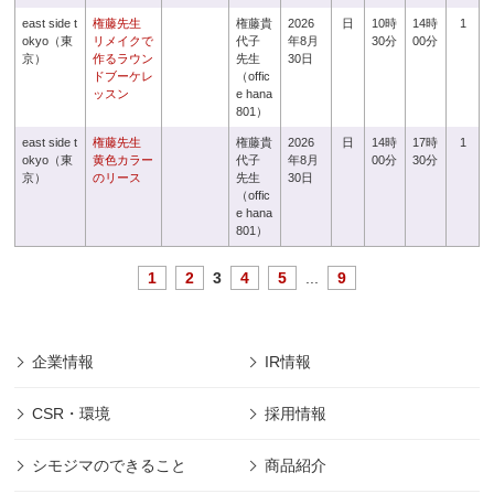
east side t
権藤先生
権藤貴
2026
日
10時
14時
1
okyo（東
リメイクで
代子
年8月
30分
00分
京）
作るラウン
先生
30日
ドブーケレ
（offic
ッスン
e hana
801）
east side t
権藤先生
権藤貴
2026
日
14時
17時
1
okyo（東
黄色カラー
代子
年8月
00分
30分
京）
のリース
先生
30日
（offic
e hana
801）
1
2
3
4
5
...
9
企業情報
IR情報
CSR・環境
採用情報
シモジマのできること
商品紹介