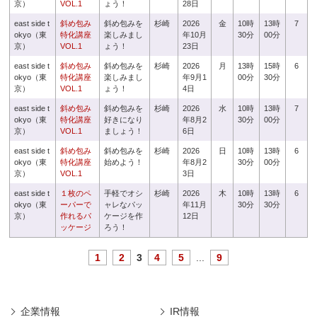
京）
VOL.1
ょう！
28日
east side t
斜め包み
斜め包みを
杉崎
2026
金
10時
13時
7
okyo（東
特化講座
楽しみまし
年10月
30分
00分
京）
VOL.1
ょう！
23日
east side t
斜め包み
斜め包みを
杉崎
2026
月
13時
15時
6
okyo（東
特化講座
楽しみまし
年9月1
00分
30分
京）
VOL.1
ょう！
4日
east side t
斜め包み
斜め包みを
杉崎
2026
水
10時
13時
7
okyo（東
特化講座
好きになり
年8月2
30分
00分
京）
VOL.1
ましょう！
6日
east side t
斜め包み
斜め包みを
杉崎
2026
日
10時
13時
6
okyo（東
特化講座
始めよう！
年8月2
30分
00分
京）
VOL.1
3日
east side t
１枚のペ
手軽でオシ
杉崎
2026
木
10時
13時
6
okyo（東
ーパーで
ャレなパッ
年11月
30分
30分
京）
作れるパ
ケージを作
12日
ッケージ
ろう！
1
2
3
4
5
...
9
企業情報
IR情報