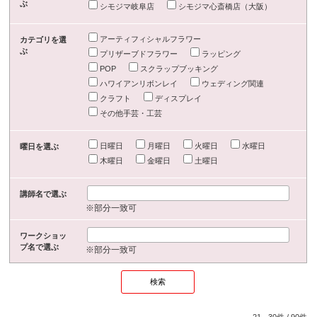
ぶ
シモジマ岐阜店
シモジマ心斎橋店（大阪）
アーティフィシャルフラワー
カテゴリを選
ぶ
プリザーブドフラワー
ラッピング
POP
スクラップブッキング
ハワイアンリボンレイ
ウェディング関連
クラフト
ディスプレイ
その他手芸・工芸
日曜日
月曜日
火曜日
水曜日
曜日を選ぶ
木曜日
金曜日
土曜日
講師名で選ぶ
※部分一致可
ワークショッ
プ名で選ぶ
※部分一致可