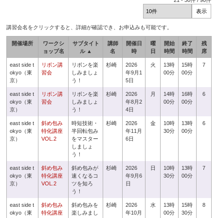
21
-
30
件 /
90
件
講習会名をクリックすると、詳細が確認でき、お申込みも可能です。
開催場所
ワークシ
サブタイト
講師
開催日
曜
開始
終了
残
ョップ名
ル ▲
名
時
日
時間
時間
席
east side t
リボン講
リボンを楽
杉崎
2026
火
13時
15時
7
okyo（東
習会
しみましょ
年9月1
00分
00分
京）
う！
5日
east side t
リボン講
リボンを楽
杉崎
2026
月
14時
16時
6
okyo（東
習会
しみましょ
年8月2
00分
00分
京）
う！
4日
east side t
斜め包み
時短技術・
杉崎
2026
金
10時
13時
6
okyo（東
特化講座
半回転包み
年11月
30分
00分
京）
VOL.2
をマスター
6日
しましょ
う！
east side t
斜め包み
斜め包みが
杉崎
2026
日
10時
13時
7
okyo（東
特化講座
速くなるコ
年9月6
30分
00分
京）
VOL.2
ツを知ろ
日
う！
east side t
斜め包み
斜め包みを
杉崎
2026
水
13時
15時
8
okyo（東
特化講座
楽しみまし
年10月
00分
30分