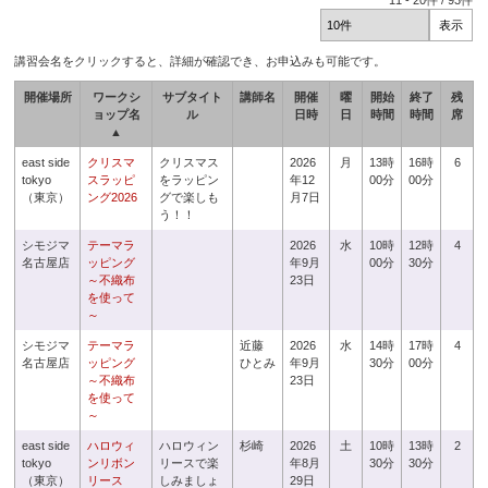
11
-
20
件 /
93
件
講習会名をクリックすると、詳細が確認でき、お申込みも可能です。
開催場所
ワークシ
サブタイト
講師名
開催
曜
開始
終了
残
ョップ名
ル
日時
日
時間
時間
席
▲
east side
クリスマ
クリスマス
2026
月
13時
16時
6
tokyo
スラッピ
をラッピン
年12
00分
00分
（東京）
ング2026
グで楽しも
月7日
う！！
シモジマ
テーマラ
2026
水
10時
12時
4
名古屋店
ッピング
年9月
00分
30分
～不織布
23日
を使って
～
シモジマ
テーマラ
近藤
2026
水
14時
17時
4
名古屋店
ッピング
ひとみ
年9月
30分
00分
～不織布
23日
を使って
～
east side
ハロウィ
ハロウィン
杉崎
2026
土
10時
13時
2
tokyo
ンリボン
リースで楽
年8月
30分
30分
（東京）
リース
しみましょ
29日