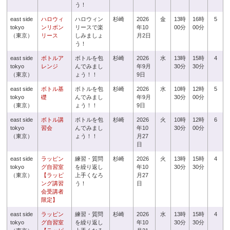
う！
east side
ハロウィ
ハロウィン
杉崎
2026
金
13時
16時
5
tokyo
ンリボン
リースで楽
年10
00分
00分
（東京）
リース
しみましょ
月2日
う！
east side
ボトルア
ボトルを包
杉崎
2026
水
13時
15時
4
tokyo
レンジ
んでみまし
年9月
30分
30分
（東京）
ょう！！
9日
east side
ボトル基
ボトルを包
杉崎
2026
水
10時
12時
5
tokyo
礎
んでみまし
年9月
30分
00分
（東京）
ょう！！
9日
east side
ボトル講
ボトルを包
杉崎
2026
火
10時
12時
6
tokyo
習会
んでみまし
年10
30分
00分
（東京）
ょう！！
月27
日
east side
ラッピン
練習・質問
杉崎
2026
火
13時
15時
4
tokyo
グ自習室
を繰り返し
年10
30分
30分
（東京）
【ラッピ
上手くなろ
月27
ング講習
う！
日
会受講者
限定】
east side
ラッピン
練習・質問
杉崎
2026
水
13時
15時
4
tokyo
グ自習室
を繰り返し
年10
30分
30分