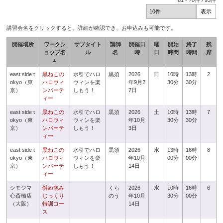
61
-
70
件 /
93
件
講習会名をクリックすると、詳細が確認でき、お申込みも可能です。
開催場所
ワークシ
サブタイト
講師
開催日
曜
開始
終了
残
ョップ名
ル
名
時
日
時間
時間
席
▲
east side t
黒ねこの
水引でハロ
黒須
2026
日
10時
13時
2
okyo（東
ハロウィ
ウィンを楽
年9月2
30分
30分
京）
ンパーテ
しもう！
7日
ィー
east side t
黒ねこの
水引でハロ
黒須
2026
土
10時
13時
7
okyo（東
ハロウィ
ウィンを楽
年10月
30分
30分
京）
ンパーテ
しもう！
3日
ィー
east side t
黒ねこの
水引でハロ
黒須
2026
水
13時
16時
8
okyo（東
ハロウィ
ウィンを楽
年10月
00分
00分
京）
ンパーテ
しもう！
14日
ィー
シモジマ
斜め包み
くら
2026
水
10時
16時
6
心斎橋店
じっくり
のう
年10月
30分
00分
（大阪）
特訓コー
14日
ス