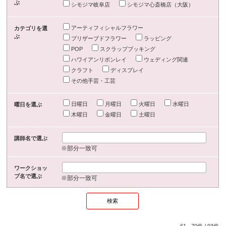
ぶ
シモジマ岐阜店
シモジマ心斎橋店（大阪）
アーティフィシャルフラワー
カテゴリを選
ぶ
プリザーブドフラワー
ラッピング
POP
スクラップブッキング
ハワイアンリボンレイ
ウェディング関連
クラフト
ディスプレイ
その他手芸・工芸
日曜日
月曜日
火曜日
水曜日
曜日を選ぶ
木曜日
金曜日
土曜日
講師名で選ぶ
※部分一致可
ワークショッ
プ名で選ぶ
※部分一致可