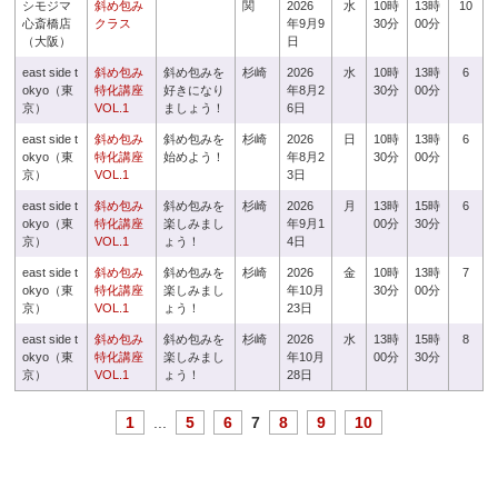
シモジマ
斜め包み
関
2026
水
10時
13時
10
心斎橋店
クラス
年9月9
30分
00分
（大阪）
日
east side t
斜め包み
斜め包みを
杉崎
2026
水
10時
13時
6
okyo（東
特化講座
好きになり
年8月2
30分
00分
京）
VOL.1
ましょう！
6日
east side t
斜め包み
斜め包みを
杉崎
2026
日
10時
13時
6
okyo（東
特化講座
始めよう！
年8月2
30分
00分
京）
VOL.1
3日
east side t
斜め包み
斜め包みを
杉崎
2026
月
13時
15時
6
okyo（東
特化講座
楽しみまし
年9月1
00分
30分
京）
VOL.1
ょう！
4日
east side t
斜め包み
斜め包みを
杉崎
2026
金
10時
13時
7
okyo（東
特化講座
楽しみまし
年10月
30分
00分
京）
VOL.1
ょう！
23日
east side t
斜め包み
斜め包みを
杉崎
2026
水
13時
15時
8
okyo（東
特化講座
楽しみまし
年10月
00分
30分
京）
VOL.1
ょう！
28日
1
...
5
6
7
8
9
10