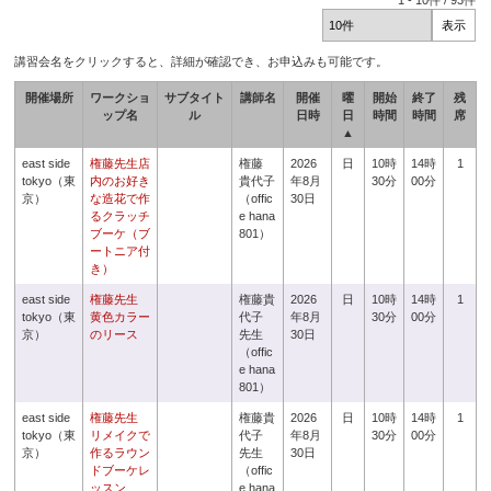
1
-
10
件 /
93
件
講習会名をクリックすると、詳細が確認でき、お申込みも可能です。
開催場所
ワークショ
サブタイト
講師名
開催
曜
開始
終了
残
ップ名
ル
日時
日
時間
時間
席
▲
east side
権藤先生店
権藤
2026
日
10時
14時
1
tokyo（東
内のお好き
貴代子
年8月
30分
00分
京）
な造花で作
（offic
30日
るクラッチ
e hana
ブーケ（ブ
801）
ートニア付
き）
east side
権藤先生
権藤貴
2026
日
10時
14時
1
tokyo（東
黄色カラー
代子
年8月
30分
00分
京）
のリース
先生
30日
（offic
e hana
801）
east side
権藤先生
権藤貴
2026
日
10時
14時
1
tokyo（東
リメイクで
代子
年8月
30分
00分
京）
作るラウン
先生
30日
ドブーケレ
（offic
ッスン
e hana