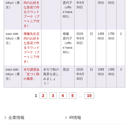
tokyo（東
内のお好き
貴代子
年8月
30分
00分
京）
な造花で作
（offic
30日
るラウンド
e hana
ブーケ（ブ
801）
ートニア付
き）
east side
権藤先生店
権藤
2026
日
14時
17時
2
tokyo（東
内のお好き
貴代子
年8月
00分
30分
京）
な造花で作
（offic
30日
るラウンド
e hana
ブーケ（ブ
801）
ートニア付
き）
east side
水引講習会
水引で秋の
黒須
2026
日
10時
13時
3
tokyo（東
「近づく秋
風景を楽し
年8月
30分
30分
京）
の風景」
みましょ
30日
う！
1
2
3
4
5
...
10
企業情報
IR情報