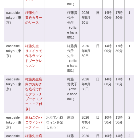
801）
east side
権藤先生
権藤貴
2026
日
14時
17時
1
tokyo（東
黄色カラー
代子
年8月
00分
30分
京）
のリース
先生
30日
（offic
e hana
801）
east side
権藤先生
権藤貴
2026
日
14時
17時
1
tokyo（東
リメイクで
代子
年8月
00分
30分
京）
作るラウン
先生
30日
ドブーケレ
（offic
ッスン
e hana
801）
east side
権藤先生店
権藤
2026
日
14時
17時
1
tokyo（東
内のお好き
貴代子
年8月
00分
30分
京）
な造花で作
（offic
30日
るクラッチ
e hana
ブーケ（ブ
801）
ートニア付
き）
east side
黒ねこのハ
水引でハロ
黒須
2026
日
10時
13時
2
tokyo（東
ロウィンパ
ウィンを楽
年9月
30分
30分
京）
ーティー
しもう！
27日
east side
権藤先生店
権藤
2026
日
10時
14時
2