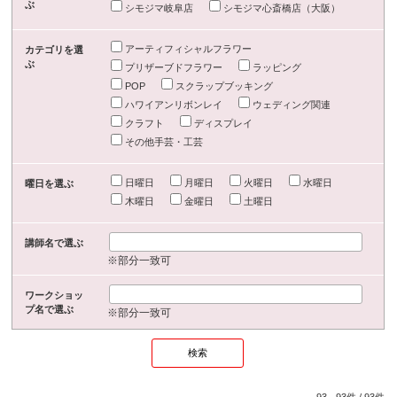
ぶ
シモジマ岐阜店
シモジマ心斎橋店（大阪）
アーティフィシャルフラワー
カテゴリを選
ぶ
プリザーブドフラワー
ラッピング
POP
スクラップブッキング
ハワイアンリボンレイ
ウェディング関連
クラフト
ディスプレイ
その他手芸・工芸
日曜日
月曜日
火曜日
水曜日
曜日を選ぶ
木曜日
金曜日
土曜日
講師名で選ぶ
※部分一致可
ワークショッ
プ名で選ぶ
※部分一致可