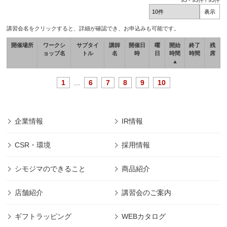
93
-
93
件 /
93
件
講習会名をクリックすると、詳細が確認でき、お申込みも可能です。
開催場所
ワークシ
サブタイ
講師
開催日
曜
開始
終了
残
ョップ名
トル
名
時
日
時間
時間
席
▲
1
...
6
7
8
9
10
企業情報
IR情報
CSR・環境
採用情報
シモジマのできること
商品紹介
店舗紹介
講習会のご案内
ギフトラッピング
WEBカタログ