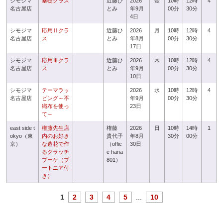
シモジマ
基礎クラス
近藤ひ
2026
金
10時
12時
4
名古屋店
とみ
年9月
00分
30分
4日
シモジマ
応用Ⅱクラ
近藤ひ
2026
月
10時
12時
4
名古屋店
ス
とみ
年8月
00分
30分
17日
シモジマ
応用Ⅲクラ
近藤ひ
2026
木
10時
12時
4
名古屋店
ス
とみ
年9月
00分
30分
10日
シモジマ
テーマラッ
2026
水
10時
12時
4
名古屋店
ピング～不
年9月
00分
30分
織布を使っ
23日
て～
east side t
権藤先生店
権藤
2026
日
10時
14時
1
okyo（東
内のお好き
貴代子
年8月
30分
00分
京）
な造花で作
（offic
30日
るクラッチ
e hana
ブーケ（ブ
801）
ートニア付
き）
1
2
3
4
5
...
10