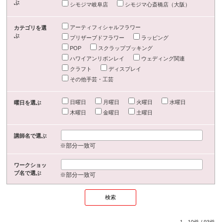
ぶ
シモジマ岐阜店
シモジマ心斎橋店（大阪）
アーティフィシャルフラワー
カテゴリを選
ぶ
プリザーブドフラワー
ラッピング
POP
スクラップブッキング
ハワイアンリボンレイ
ウェディング関連
クラフト
ディスプレイ
その他手芸・工芸
日曜日
月曜日
火曜日
水曜日
曜日を選ぶ
木曜日
金曜日
土曜日
講師名で選ぶ
※部分一致可
ワークショッ
プ名で選ぶ
※部分一致可