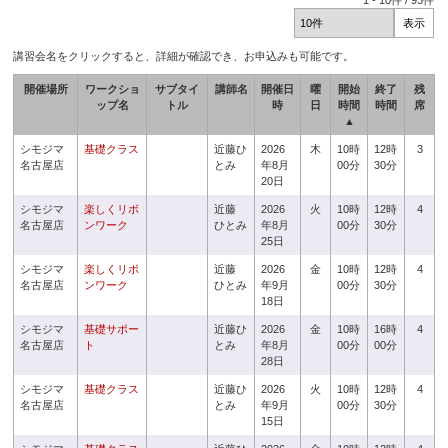
1
-
10
件 /
93
件
講習会名をクリックすると、詳細が確認でき、お申込みも可能です。
開催場所
ワークショ
サブタイ
講師名
開催日
曜
開始
終了
残
ップ名
トル
時
日
時間
時間
席
▲
シモジマ
基礎クラス
近藤ひ
2026
木
10時
12時
3
名古屋店
とみ
年8月
00分
30分
20日
シモジマ
楽しくリボ
近藤
2026
火
10時
12時
4
名古屋店
ンワーク
ひとみ
年8月
00分
30分
25日
シモジマ
楽しくリボ
近藤
2026
金
10時
12時
4
名古屋店
ンワーク
ひとみ
年9月
00分
30分
18日
シモジマ
基礎サポー
近藤ひ
2026
金
10時
16時
4
名古屋店
ト
とみ
年8月
00分
00分
28日
シモジマ
基礎クラス
近藤ひ
2026
火
10時
12時
4
名古屋店
とみ
年9月
00分
30分
15日