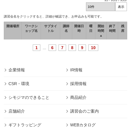
93
-
93
件 /
93
件
講習会名をクリックすると、詳細が確認でき、お申込みも可能です。
開催場所
ワークシ
サブタイ
講師
開催日
曜
開始
終了
残
ョップ名
トル
名
時
日
時間
時間
席
▲
1
...
6
7
8
9
10
企業情報
IR情報
CSR・環境
採用情報
シモジマのできること
商品紹介
店舗紹介
講習会のご案内
ギフトラッピング
WEBカタログ