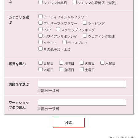
ぶ
シモジマ岐阜店
シモジマ心斎橋店（大阪）
アーティフィシャルフラワー
カテゴリを選
ぶ
プリザーブドフラワー
ラッピング
POP
スクラップブッキング
ハワイアンリボンレイ
ウェディング関連
クラフト
ディスプレイ
その他手芸・工芸
日曜日
月曜日
火曜日
水曜日
曜日を選ぶ
木曜日
金曜日
土曜日
講師名で選ぶ
※部分一致可
ワークショッ
プ名で選ぶ
※部分一致可