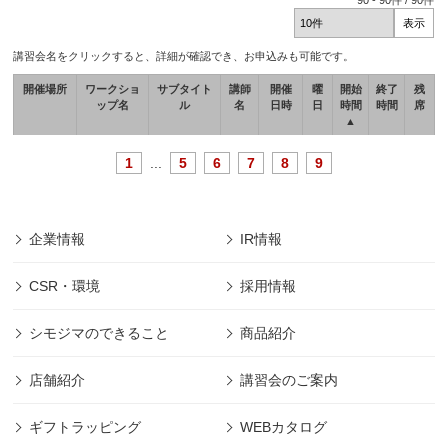
90
-
90
件 /
90
件
講習会名をクリックすると、詳細が確認でき、お申込みも可能です。
開催場所
ワークショ
サブタイト
講師
開催
曜
開始
終了
残
ップ名
ル
名
日時
日
時間
時間
席
▲
1
...
5
6
7
8
9
企業情報
IR情報
CSR・環境
採用情報
シモジマのできること
商品紹介
店舗紹介
講習会のご案内
ギフトラッピング
WEBカタログ