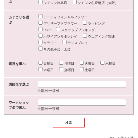
ぶ
シモジマ岐阜店
シモジマ心斎橋店（大阪）
アーティフィシャルフラワー
カテゴリを選
ぶ
プリザーブドフラワー
ラッピング
POP
スクラップブッキング
ハワイアンリボンレイ
ウェディング関連
クラフト
ディスプレイ
その他手芸・工芸
日曜日
月曜日
火曜日
水曜日
曜日を選ぶ
木曜日
金曜日
土曜日
講師名で選ぶ
※部分一致可
ワークショッ
プ名で選ぶ
※部分一致可