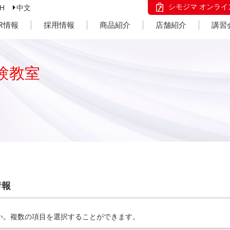
シモジマ オンライ
SH
中文
IR情報
採用情報
商品紹介
店舗紹介
講習
験教室
情報
い。複数の項目を選択することができます。