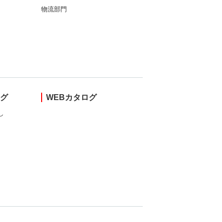
物流部門
ング
WEBカタログ
し