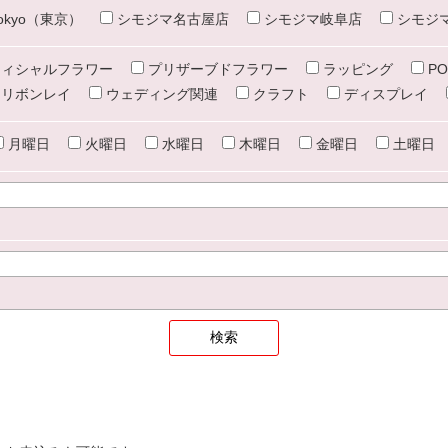
e tokyo（東京）
シモジマ名古屋店
シモジマ岐阜店
シモジ
ィシャルフラワー
プリザーブドフラワー
ラッピング
PO
リボンレイ
ウェディング関連
クラフト
ディスプレイ
月曜日
火曜日
水曜日
木曜日
金曜日
土曜日