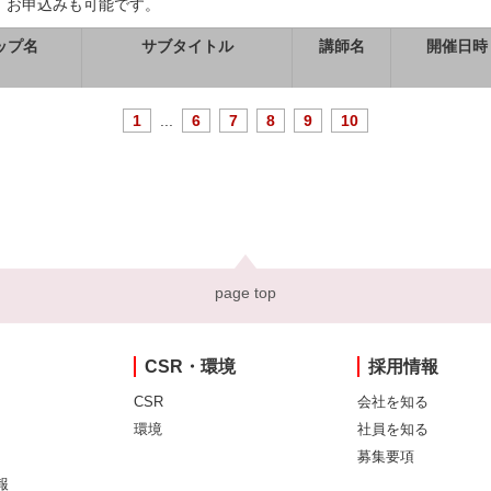
、お申込みも可能です。
ップ名
サブタイトル
講師名
開催日時
1
...
6
7
8
9
10
page top
CSR・環境
採用情報
CSR
会社を知る
環境
社員を知る
募集要項
報