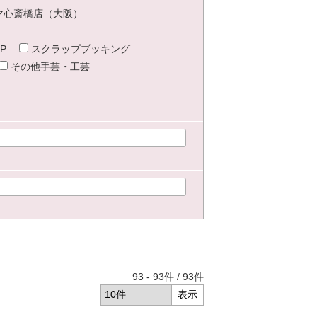
マ心斎橋店（大阪）
P
スクラップブッキング
その他手芸・工芸
93
-
93
件 /
93
件