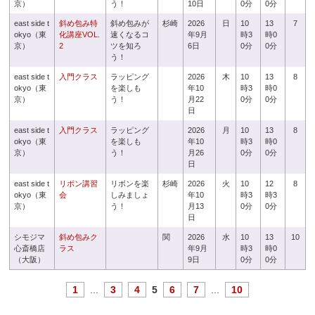
京）
う！
10日
0分
0分
east side t
斜め包み特
斜め包みが
杉崎
2026
日
10
13
7
okyo（東
化講座VOL.
速くなるコ
年9月
時3
時0
京）
2
ツを知ろ
6日
0分
0分
う！
east side t
入門クラス
ラッピング
2026
木
10
13
8
okyo（東
を楽しも
年10
時3
時0
京）
う！
月22
0分
0分
日
east side t
入門クラス
ラッピング
2026
月
10
13
8
okyo（東
を楽しも
年10
時3
時0
京）
う！
月26
0分
0分
日
east side t
リボン講習
リボンを楽
杉崎
2026
火
10
12
8
okyo（東
会
しみましょ
年10
時3
時3
京）
う！
月13
0分
0分
日
シモジマ
斜め包みク
関
2026
水
10
13
10
心斎橋店
ラス
年9月
時3
時0
（大阪）
9日
0分
0分
1
...
3
4
5
6
7
...
10