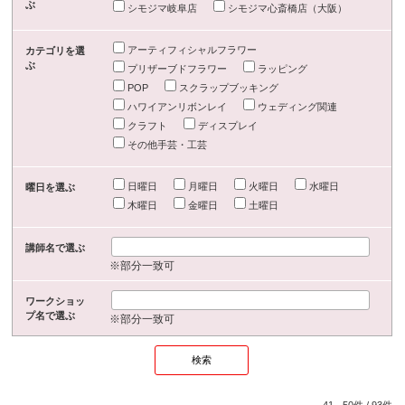
ぶ
シモジマ岐阜店
シモジマ心斎橋店（大阪）
アーティフィシャルフラワー
カテゴリを選
ぶ
プリザーブドフラワー
ラッピング
POP
スクラップブッキング
ハワイアンリボンレイ
ウェディング関連
クラフト
ディスプレイ
その他手芸・工芸
日曜日
月曜日
火曜日
水曜日
曜日を選ぶ
木曜日
金曜日
土曜日
講師名で選ぶ
※部分一致可
ワークショッ
プ名で選ぶ
※部分一致可