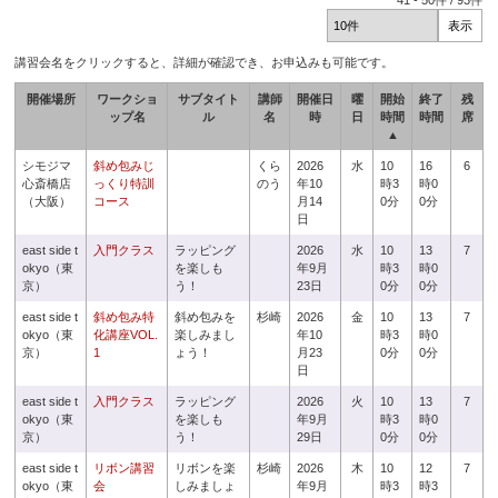
41
-
50
件 /
93
件
講習会名をクリックすると、詳細が確認でき、お申込みも可能です。
開催場所
ワークショ
サブタイト
講師
開催日
曜
開始
終了
残
ップ名
ル
名
時
日
時間
時間
席
▲
シモジマ
斜め包みじ
くら
2026
水
10
16
6
心斎橋店
っくり特訓
のう
年10
時3
時0
（大阪）
コース
月14
0分
0分
日
east side t
入門クラス
ラッピング
2026
水
10
13
7
okyo（東
を楽しも
年9月
時3
時0
京）
う！
23日
0分
0分
east side t
斜め包み特
斜め包みを
杉崎
2026
金
10
13
7
okyo（東
化講座VOL.
楽しみまし
年10
時3
時0
京）
1
ょう！
月23
0分
0分
日
east side t
入門クラス
ラッピング
2026
火
10
13
7
okyo（東
を楽しも
年9月
時3
時0
京）
う！
29日
0分
0分
east side t
リボン講習
リボンを楽
杉崎
2026
木
10
12
7
okyo（東
会
しみましょ
年9月
時3
時3