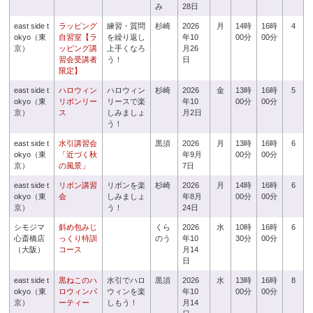
み
28日
east side t
ラッピング
練習・質問
杉崎
2026
月
14時
16時
4
okyo（東
自習室【ラ
を繰り返し
年10
00分
00分
京）
ッピング講
上手くなろ
月26
習会受講者
う！
日
限定】
east side t
ハロウィン
ハロウィン
杉崎
2026
金
13時
16時
5
okyo（東
リボンリー
リースで楽
年10
00分
00分
京）
ス
しみましょ
月2日
う！
east side t
水引講習会
黒須
2026
月
13時
16時
6
okyo（東
「近づく秋
年9月
00分
00分
京）
の風景」
7日
east side t
リボン講習
リボンを楽
杉崎
2026
月
14時
16時
6
okyo（東
会
しみましょ
年8月
00分
00分
京）
う！
24日
シモジマ
斜め包みじ
くら
2026
水
10時
16時
6
心斎橋店
っくり特訓
のう
年10
30分
00分
（大阪）
コース
月14
日
east side t
黒ねこのハ
水引でハロ
黒須
2026
水
13時
16時
8
okyo（東
ロウィンパ
ウィンを楽
年10
00分
00分
京）
ーティー
しもう！
月14