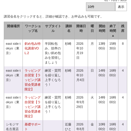
61
-
70
件 /
90
件
講習会名をクリックすると、詳細が確認でき、お申込みも可能です。
開催場所
ワークショ
サブタイト
講師
開催日
曜
開始
終了
残
ップ名
ル
名
時
日
時間
時間
席
▲
east side t
斜め包み特
半回転包
杉崎
2026
月
13時
15時
8
okyo（東
化講座VO
み、効率の
年10
00分
30分
京）
L.2
良い斜め包
月19
みを習得し
日
ましょう
east side t
ラッピング
練習・質問
杉崎
2026
日
14時
16時
4
okyo（東
自習室【ラ
を繰り返し
年10
00分
00分
京）
ッピング講
上手くなろ
月4日
習会受講者
う！
限定】
east side t
ラッピング
練習・質問
杉崎
2026
火
14時
16時
4
okyo（東
自習室【ラ
を繰り返し
年9月
00分
00分
京）
ッピング講
上手くなろ
29日
習会受講者
う！
限定】
シモジマ
基礎サポー
近藤
2026
金
10時
16時
4
名古屋店
ト
ひと
年8月
00分
00分