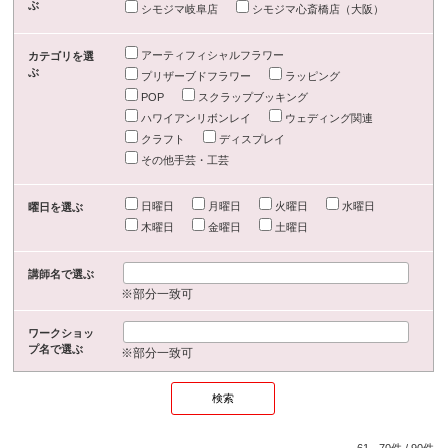
ぶ
シモジマ岐阜店
シモジマ心斎橋店（大阪）
アーティフィシャルフラワー
カテゴリを選
ぶ
プリザーブドフラワー
ラッピング
POP
スクラップブッキング
ハワイアンリボンレイ
ウェディング関連
クラフト
ディスプレイ
その他手芸・工芸
日曜日
月曜日
火曜日
水曜日
曜日を選ぶ
木曜日
金曜日
土曜日
講師名で選ぶ
※部分一致可
ワークショッ
プ名で選ぶ
※部分一致可