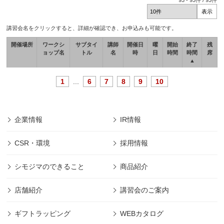
93
-
93
件 /
93
件
講習会名をクリックすると、詳細が確認でき、お申込みも可能です。
開催場所
ワークシ
サブタイ
講師
開催日
曜
開始
終了
残
ョップ名
トル
名
時
日
時間
時間
席
▲
1
...
6
7
8
9
10
企業情報
IR情報
CSR・環境
採用情報
シモジマのできること
商品紹介
店舗紹介
講習会のご案内
ギフトラッピング
WEBカタログ