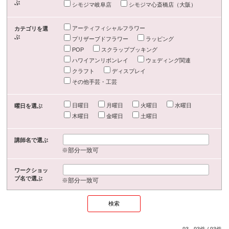
ぶ
シモジマ岐阜店
シモジマ心斎橋店（大阪）
アーティフィシャルフラワー
カテゴリを選
ぶ
プリザーブドフラワー
ラッピング
POP
スクラップブッキング
ハワイアンリボンレイ
ウェディング関連
クラフト
ディスプレイ
その他手芸・工芸
日曜日
月曜日
火曜日
水曜日
曜日を選ぶ
木曜日
金曜日
土曜日
講師名で選ぶ
※部分一致可
ワークショッ
プ名で選ぶ
※部分一致可