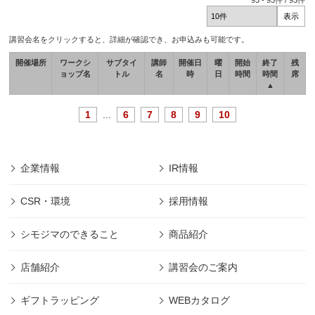
93
-
93
件 /
93
件
講習会名をクリックすると、詳細が確認でき、お申込みも可能です。
開催場所
ワークシ
サブタイ
講師
開催日
曜
開始
終了
残
ョップ名
トル
名
時
日
時間
時間
席
▲
1
...
6
7
8
9
10
企業情報
IR情報
CSR・環境
採用情報
シモジマのできること
商品紹介
店舗紹介
講習会のご案内
ギフトラッピング
WEBカタログ