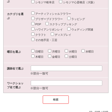
ぶ
シモジマ岐阜店
シモジマ心斎橋店（大阪）
アーティフィシャルフラワー
カテゴリを選
ぶ
プリザーブドフラワー
ラッピング
POP
スクラップブッキング
ハワイアンリボンレイ
ウェディング関連
クラフト
ディスプレイ
その他手芸・工芸
日曜日
月曜日
火曜日
水曜日
曜日を選ぶ
木曜日
金曜日
土曜日
講師名で選ぶ
※部分一致可
ワークショッ
プ名で選ぶ
※部分一致可