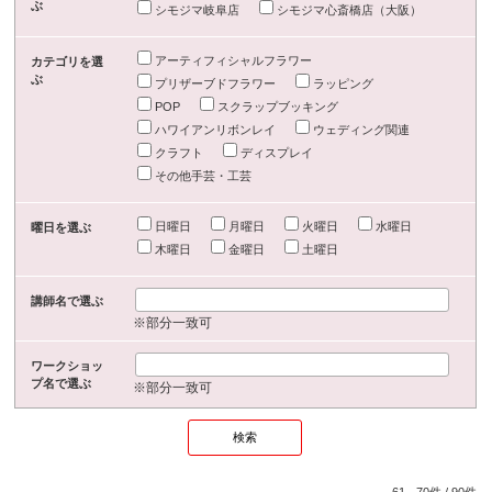
ぶ
シモジマ岐阜店
シモジマ心斎橋店（大阪）
アーティフィシャルフラワー
カテゴリを選
ぶ
プリザーブドフラワー
ラッピング
POP
スクラップブッキング
ハワイアンリボンレイ
ウェディング関連
クラフト
ディスプレイ
その他手芸・工芸
日曜日
月曜日
火曜日
水曜日
曜日を選ぶ
木曜日
金曜日
土曜日
講師名で選ぶ
※部分一致可
ワークショッ
プ名で選ぶ
※部分一致可