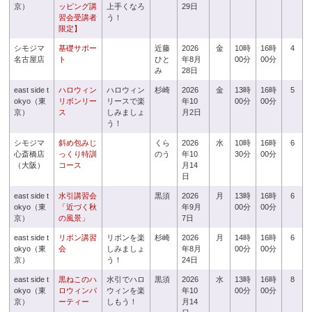
京）
ッピング講
上手くなろ
29日
習会受講者
う！
限定】
シモジマ
基礎サポー
近藤
2026
金
10時
16時
4
名古屋店
ト
ひと
年8月
00分
00分
み
28日
east side t
ハロウィン
ハロウィン
杉崎
2026
金
13時
16時
5
okyo（東
リボンリー
リースで楽
年10
00分
00分
京）
ス
しみましょ
月2日
う！
シモジマ
斜め包みじ
くら
2026
水
10時
16時
6
心斎橋店
っくり特訓
のう
年10
30分
00分
（大阪）
コース
月14
日
east side t
水引講習会
黒須
2026
月
13時
16時
6
okyo（東
「近づく秋
年9月
00分
00分
京）
の風景」
7日
east side t
リボン講習
リボンを楽
杉崎
2026
月
14時
16時
6
okyo（東
会
しみましょ
年8月
00分
00分
京）
う！
24日
east side t
黒ねこのハ
水引でハロ
黒須
2026
水
13時
16時
8
okyo（東
ロウィンパ
ウィンを楽
年10
00分
00分
京）
ーティー
しもう！
月14