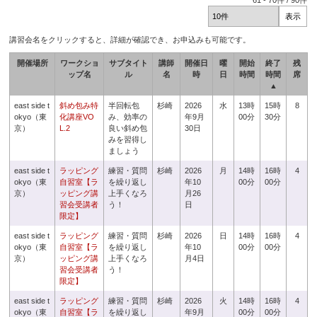
61
-
70
件 /
90
件
講習会名をクリックすると、詳細が確認でき、お申込みも可能です。
開催場所
ワークショ
サブタイト
講師
開催日
曜
開始
終了
残
ップ名
ル
名
時
日
時間
時間
席
▲
east side t
斜め包み特
半回転包
杉崎
2026
水
13時
15時
8
okyo（東
化講座VO
み、効率の
年9月
00分
30分
京）
L.2
良い斜め包
30日
みを習得し
ましょう
east side t
ラッピング
練習・質問
杉崎
2026
月
14時
16時
4
okyo（東
自習室【ラ
を繰り返し
年10
00分
00分
京）
ッピング講
上手くなろ
月26
習会受講者
う！
日
限定】
east side t
ラッピング
練習・質問
杉崎
2026
日
14時
16時
4
okyo（東
自習室【ラ
を繰り返し
年10
00分
00分
京）
ッピング講
上手くなろ
月4日
習会受講者
う！
限定】
east side t
ラッピング
練習・質問
杉崎
2026
火
14時
16時
4
okyo（東
自習室【ラ
を繰り返し
年9月
00分
00分