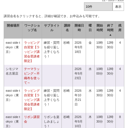
11
-
20
件 /
93
件
講習会名をクリックすると、詳細が確認でき、お申込みも可能です。
開催場所
ワークショ
サブタイト
講師
開催日
曜
開始
終了
残
ップ名
ル
名
時
日
時間
時間
席
▲
east side t
ラッピング
練習・質問
杉崎
2026
金
10時
12時
4
okyo（東
自習室【ラ
を繰り返し
年9月
30分
30分
京）
ッピング講
上手くなろ
18日
習会受講者
う！
限定】
シモジマ
テーマラッ
2026
水
10時
12時
4
名古屋店
ピング～不
年9月
00分
30分
織布を使っ
23日
て～
east side t
ラッピング
練習・質問
杉崎
2026
水
10時
12時
4
okyo（東
自習室【ラ
を繰り返し
年10
30分
30分
京）
ッピング講
上手くなろ
月21
習会受講者
う！
日
限定】
east side t
リボン講習
リボンを楽
杉崎
2026
木
10時
12時
8
okyo（東
会
しみましょ
年9月
30分
30分
京）
う！
10日