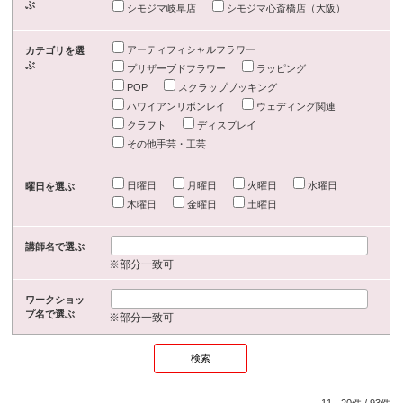
ぶ
シモジマ岐阜店
シモジマ心斎橋店（大阪）
アーティフィシャルフラワー
カテゴリを選
ぶ
プリザーブドフラワー
ラッピング
POP
スクラップブッキング
ハワイアンリボンレイ
ウェディング関連
クラフト
ディスプレイ
その他手芸・工芸
日曜日
月曜日
火曜日
水曜日
曜日を選ぶ
木曜日
金曜日
土曜日
講師名で選ぶ
※部分一致可
ワークショッ
プ名で選ぶ
※部分一致可