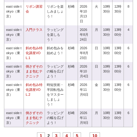
east side t
リボン講習
リボンを楽
杉崎
2026
火
10時
12時
8
okyo（東
会
しみましょ
年10
30分
30分
京）
う！
月13
日
east side t
入門クラス
ラッピング
2026
月
10時
13時
4
okyo（東
を楽しも
年8月
30分
00分
京）
う！
24日
east side t
斜め包み特
斜め包みを
杉崎
2026
日
10時
13時
6
okyo（東
化講座VO
始めよう！
年8月
30分
00分
京）
L.1
23日
east side t
倒さずその
ラッピング
杉崎
2026
日
10時
13時
6
okyo（東
まま包むテ
の幅を広げ
年10
30分
00分
京）
クニック
よう！
月4日
east side t
斜め包み特
時短技術・
杉崎
2026
金
10時
13時
6
okyo（東
化講座VO
半回転包み
年11
30分
00分
京）
L.2
をマスター
月6日
しましょ
う！
east side t
倒さずその
ラッピング
杉崎
2026
月
10時
13時
6
okyo（東
まま包むテ
の幅を広げ
年11
30分
00分
京）
クニック
よう！
月9日
1
2
3
4
5
...
10