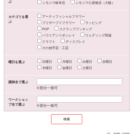
ぶ
シモジマ岐阜店
シモジマ心斎橋店（大阪）
アーティフィシャルフラワー
カテゴリを選
ぶ
プリザーブドフラワー
ラッピング
POP
スクラップブッキング
ハワイアンリボンレイ
ウェディング関連
クラフト
ディスプレイ
その他手芸・工芸
日曜日
月曜日
火曜日
水曜日
曜日を選ぶ
木曜日
金曜日
土曜日
講師名で選ぶ
※部分一致可
ワークショッ
プ名で選ぶ
※部分一致可