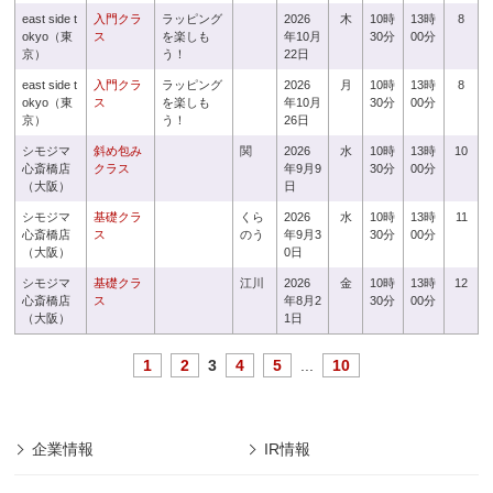
east side t
入門クラ
ラッピング
2026
木
10時
13時
8
okyo（東
ス
を楽しも
年10月
30分
00分
京）
う！
22日
east side t
入門クラ
ラッピング
2026
月
10時
13時
8
okyo（東
ス
を楽しも
年10月
30分
00分
京）
う！
26日
シモジマ
斜め包み
関
2026
水
10時
13時
10
心斎橋店
クラス
年9月9
30分
00分
（大阪）
日
シモジマ
基礎クラ
くら
2026
水
10時
13時
11
心斎橋店
ス
のう
年9月3
30分
00分
（大阪）
0日
シモジマ
基礎クラ
江川
2026
金
10時
13時
12
心斎橋店
ス
年8月2
30分
00分
（大阪）
1日
1
2
3
4
5
...
10
企業情報
IR情報