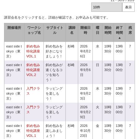
21
-
30
件 /
93
件
講習会名をクリックすると、詳細が確認でき、お申込みも可能です。
開催場所
ワークシ
サブタイト
講師
開催日
曜
開始
終了
残
ョップ名
ル
名
時
日
時間
時間
席
▲
east side t
斜め包み
斜め包みを
杉崎
2026
水
10時
13時
7
okyo（東
特化講座
好きになり
年8月2
30分
00分
京）
VOL.1
ましょう！
6日
east side t
斜め包み
斜め包みが
杉崎
2026
日
10時
13時
7
okyo（東
特化講座
速くなるコ
年9月6
30分
00分
京）
VOL.2
ツを知ろ
日
う！
east side t
入門クラ
ラッピング
2026
水
10時
13時
7
okyo（東
ス
を楽しも
年9月2
30分
00分
京）
う！
3日
east side t
入門クラ
ラッピング
2026
火
10時
13時
7
okyo（東
ス
を楽しも
年9月2
30分
00分
京）
う！
9日
east side t
斜め包み
斜め包みを
杉崎
2026
金
10時
13時
7
okyo（東
特化講座
楽しみまし
年10月
30分
00分
京）
VOL.1
ょう！
23日