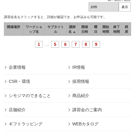
90
-
90
件 /
90
件
講習会名をクリックすると、詳細が確認でき、お申込みも可能です。
開催場所
ワークショ
サブタイト
講師
開催
曜
開始
終了
残
ップ名
ル
名 ▲
日時
日
時間
時間
席
1
...
5
6
7
8
9
企業情報
IR情報
CSR・環境
採用情報
シモジマのできること
商品紹介
店舗紹介
講習会のご案内
ギフトラッピング
WEBカタログ