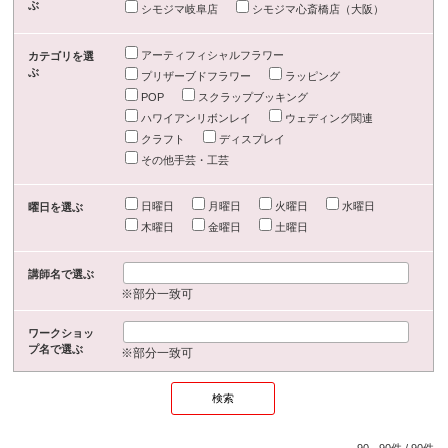
ぶ
シモジマ岐阜店
シモジマ心斎橋店（大阪）
アーティフィシャルフラワー
カテゴリを選
ぶ
プリザーブドフラワー
ラッピング
POP
スクラップブッキング
ハワイアンリボンレイ
ウェディング関連
クラフト
ディスプレイ
その他手芸・工芸
日曜日
月曜日
火曜日
水曜日
曜日を選ぶ
木曜日
金曜日
土曜日
講師名で選ぶ
※部分一致可
ワークショッ
プ名で選ぶ
※部分一致可