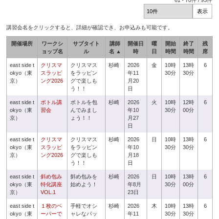
61
-
70
件 /
93
件
講習会名をクリックすると、詳細が確認でき、お申込みも可能です。
開催場所
ワークシ
サブタイト
講師
開催日
曜
開始
終了
残
ョップ名
ル
名 ▲
時
日
時間
時間
席
east side t
クリスマ
クリスマス
杉崎
2026
金
10時
13時
6
okyo（東
スラッピ
をラッピン
年11
30分
30分
京）
ング2026
グで楽しも
月20
う！！
日
east side t
ボトル講
ボトルを包
杉崎
2026
火
10時
12時
6
okyo（東
習会
んでみまし
年10
30分
00分
京）
ょう！！
月27
日
east side t
クリスマ
クリスマス
杉崎
2026
日
10時
13時
6
okyo（東
スラッピ
をラッピン
年10
30分
30分
京）
ング2026
グで楽しも
月18
う！！
日
east side t
斜め包み
斜め包みを
杉崎
2026
日
10時
13時
6
okyo（東
特化講座
始めよう！
年8月
30分
00分
京）
VOL.1
23日
east side t
１枚のペ
手軽でオシ
杉崎
2026
木
10時
13時
6
okyo（東
ーパーで
ャレなパッ
年11
30分
30分