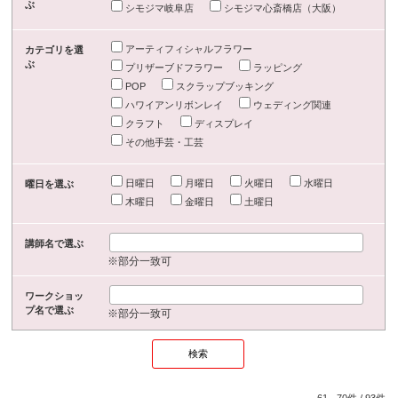
ぶ
シモジマ岐阜店
シモジマ心斎橋店（大阪）
アーティフィシャルフラワー
カテゴリを選
ぶ
プリザーブドフラワー
ラッピング
POP
スクラップブッキング
ハワイアンリボンレイ
ウェディング関連
クラフト
ディスプレイ
その他手芸・工芸
日曜日
月曜日
火曜日
水曜日
曜日を選ぶ
木曜日
金曜日
土曜日
講師名で選ぶ
※部分一致可
ワークショッ
プ名で選ぶ
※部分一致可