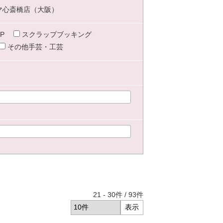
マ心斎橋店（大阪）
P
スクラップブッキング
その他手芸・工芸
21
-
30
件 /
93
件