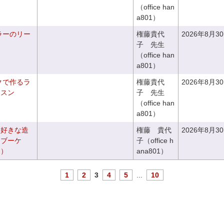
（office han
a801）
ラーのリー
権藤貴代
2026年8月3
子 先生
（office han
a801）
クで作るラ
権藤貴代
2026年8月3
ッスン
子 先生
（office han
a801）
お好きな造
権藤 貴代
2026年8月3
チブーケ
子（office h
き）
ana801）
1
2
3
4
5
...
10