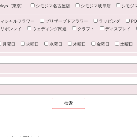
e tokyo（東京）
シモジマ名古屋店
シモジマ岐阜店
シモジ
ィシャルフラワー
プリザーブドフラワー
ラッピング
PO
リボンレイ
ウェディング関連
クラフト
ディスプレイ
月曜日
火曜日
水曜日
木曜日
金曜日
土曜日