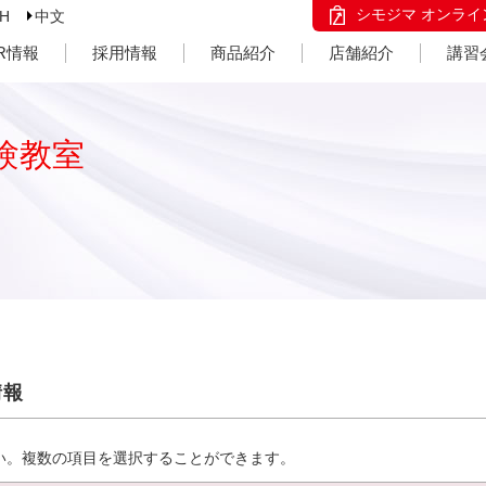
シモジマ オンライ
SH
中文
IR情報
採用情報
商品紹介
店舗紹介
講習
験教室
情報
い。複数の項目を選択することができます。