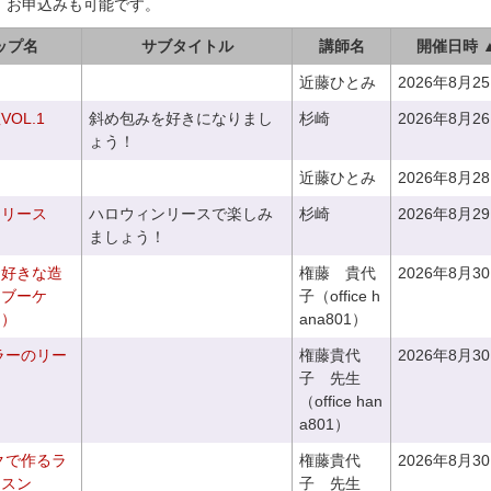
、お申込みも可能です。
ップ名
サブタイトル
講師名
開催日時 
近藤ひとみ
2026年8月2
OL.1
斜め包みを好きになりまし
杉崎
2026年8月2
ょう！
近藤ひとみ
2026年8月2
ンリース
ハロウィンリースで楽しみ
杉崎
2026年8月2
ましょう！
お好きな造
権藤 貴代
2026年8月3
チブーケ
子（office h
き）
ana801）
ラーのリー
権藤貴代
2026年8月3
子 先生
（office han
a801）
クで作るラ
権藤貴代
2026年8月3
ッスン
子 先生