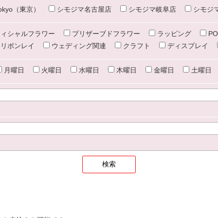
e tokyo（東京）
シモジマ名古屋店
シモジマ岐阜店
シモジ
ィシャルフラワー
プリザーブドフラワー
ラッピング
PO
リボンレイ
ウェディング関連
クラフト
ディスプレイ
月曜日
火曜日
水曜日
木曜日
金曜日
土曜日