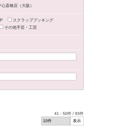
マ心斎橋店（大阪）
P
スクラップブッキング
その他手芸・工芸
41
-
50
件 /
93
件