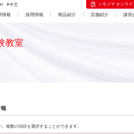
シモジマ オンライ
SH
中文
IR情報
採用情報
商品紹介
店舗紹介
講習
験教室
情報
い。複数の項目を選択することができます。