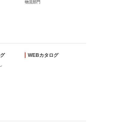
物流部門
ング
WEBカタログ
し