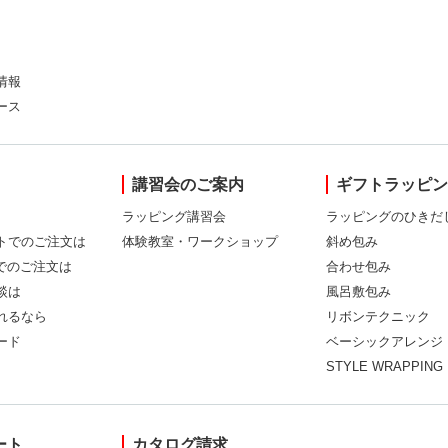
情報
ース
講習会のご案内
ギフトラッピ
ラッピング講習会
ラッピングのひきだ
トでのご注文は
体験教室・ワークショップ
斜め包み
Xでのご注文は
合わせ包み
談は
風呂敷包み
れるなら
リボンテクニック
ード
ベーシックアレンジ
STYLE WRAPPING
ート
カタログ請求