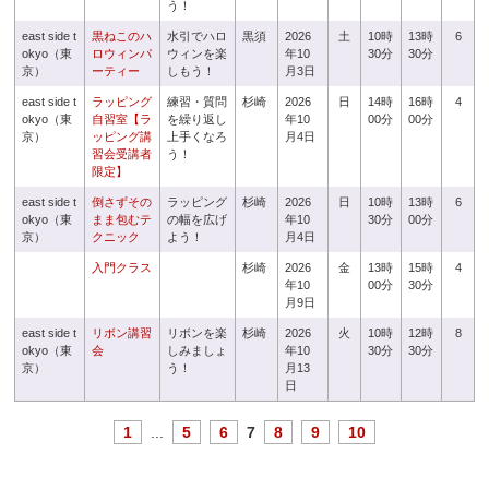
う！
east side t
黒ねこのハ
水引でハロ
黒須
2026
土
10時
13時
6
okyo（東
ロウィンパ
ウィンを楽
年10
30分
30分
京）
ーティー
しもう！
月3日
east side t
ラッピング
練習・質問
杉崎
2026
日
14時
16時
4
okyo（東
自習室【ラ
を繰り返し
年10
00分
00分
京）
ッピング講
上手くなろ
月4日
習会受講者
う！
限定】
east side t
倒さずその
ラッピング
杉崎
2026
日
10時
13時
6
okyo（東
まま包むテ
の幅を広げ
年10
30分
00分
京）
クニック
よう！
月4日
入門クラス
杉崎
2026
金
13時
15時
4
年10
00分
30分
月9日
east side t
リボン講習
リボンを楽
杉崎
2026
火
10時
12時
8
okyo（東
会
しみましょ
年10
30分
30分
京）
う！
月13
日
1
...
5
6
7
8
9
10