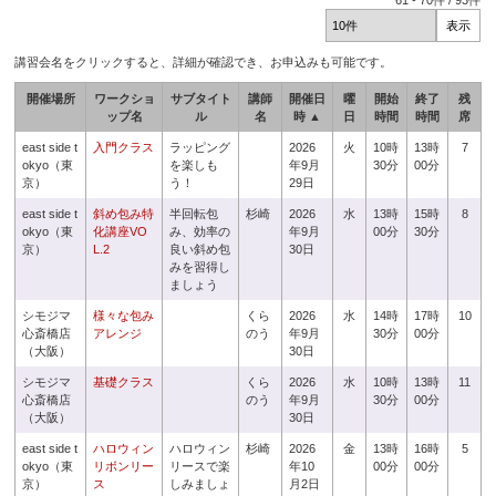
61
-
70
件 /
93
件
講習会名をクリックすると、詳細が確認でき、お申込みも可能です。
開催場所
ワークショ
サブタイト
講師
開催日
曜
開始
終了
残
ップ名
ル
名
時 ▲
日
時間
時間
席
east side t
入門クラス
ラッピング
2026
火
10時
13時
7
okyo（東
を楽しも
年9月
30分
00分
京）
う！
29日
east side t
斜め包み特
半回転包
杉崎
2026
水
13時
15時
8
okyo（東
化講座VO
み、効率の
年9月
00分
30分
京）
L.2
良い斜め包
30日
みを習得し
ましょう
シモジマ
様々な包み
くら
2026
水
14時
17時
10
心斎橋店
アレンジ
のう
年9月
30分
00分
（大阪）
30日
シモジマ
基礎クラス
くら
2026
水
10時
13時
11
心斎橋店
のう
年9月
30分
00分
（大阪）
30日
east side t
ハロウィン
ハロウィン
杉崎
2026
金
13時
16時
5
okyo（東
リボンリー
リースで楽
年10
00分
00分
京）
ス
しみましょ
月2日