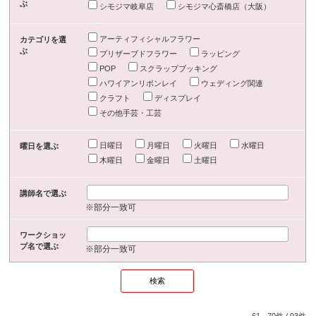
ぶ
シモジマ岐阜店
シモジマ心斎橋店（大阪）
アーティフィシャルフラワー
カテゴリを選
ぶ
プリザーブドフラワー
ラッピング
POP
スクラップブッキング
ハワイアンリボンレイ
ウェディング関連
クラフト
ディスプレイ
その他手芸・工芸
日曜日
月曜日
火曜日
水曜日
曜日を選ぶ
木曜日
金曜日
土曜日
講師名で選ぶ
※部分一致可
ワークショッ
プ名で選ぶ
※部分一致可