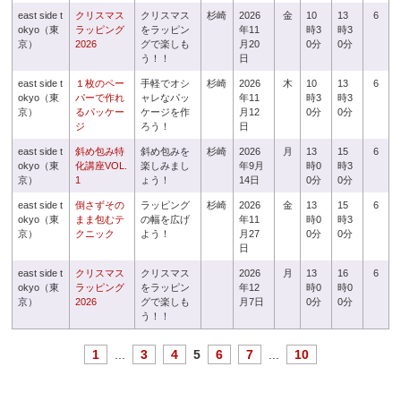
east side t
クリスマス
クリスマス
杉崎
2026
金
10
13
6
okyo（東
ラッピング
をラッピン
年11
時3
時3
京）
2026
グで楽しも
月20
0分
0分
う！！
日
east side t
１枚のペー
手軽でオシ
杉崎
2026
木
10
13
6
okyo（東
パーで作れ
ャレなパッ
年11
時3
時3
京）
るパッケー
ケージを作
月12
0分
0分
ジ
ろう！
日
east side t
斜め包み特
斜め包みを
杉崎
2026
月
13
15
6
okyo（東
化講座VOL.
楽しみまし
年9月
時0
時3
京）
1
ょう！
14日
0分
0分
east side t
倒さずその
ラッピング
杉崎
2026
金
13
15
6
okyo（東
まま包むテ
の幅を広げ
年11
時0
時3
京）
クニック
よう！
月27
0分
0分
日
east side t
クリスマス
クリスマス
2026
月
13
16
6
okyo（東
ラッピング
をラッピン
年12
時0
時0
京）
2026
グで楽しも
月7日
0分
0分
う！！
1
...
3
4
5
6
7
...
10