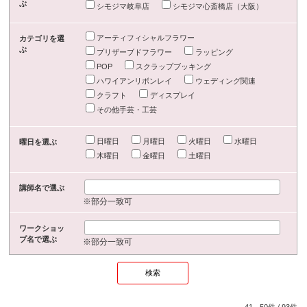
ぶ
シモジマ岐阜店
シモジマ心斎橋店（大阪）
アーティフィシャルフラワー
カテゴリを選
ぶ
プリザーブドフラワー
ラッピング
POP
スクラップブッキング
ハワイアンリボンレイ
ウェディング関連
クラフト
ディスプレイ
その他手芸・工芸
日曜日
月曜日
火曜日
水曜日
曜日を選ぶ
木曜日
金曜日
土曜日
講師名で選ぶ
※部分一致可
ワークショッ
プ名で選ぶ
※部分一致可