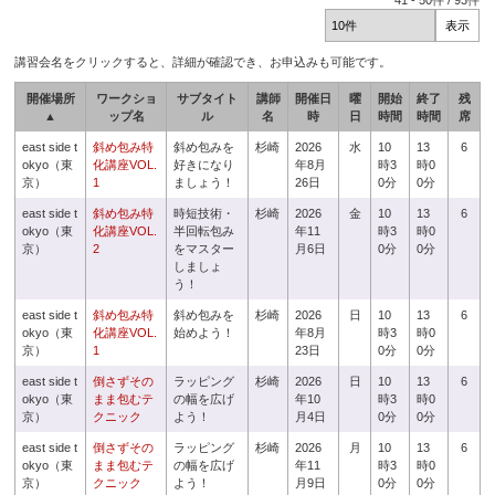
41
-
50
件 /
93
件
講習会名をクリックすると、詳細が確認でき、お申込みも可能です。
開催場所
ワークショ
サブタイト
講師
開催日
曜
開始
終了
残
▲
ップ名
ル
名
時
日
時間
時間
席
east side t
斜め包み特
斜め包みを
杉崎
2026
水
10
13
6
okyo（東
化講座VOL.
好きになり
年8月
時3
時0
京）
1
ましょう！
26日
0分
0分
east side t
斜め包み特
時短技術・
杉崎
2026
金
10
13
6
okyo（東
化講座VOL.
半回転包み
年11
時3
時0
京）
2
をマスター
月6日
0分
0分
しましょ
う！
east side t
斜め包み特
斜め包みを
杉崎
2026
日
10
13
6
okyo（東
化講座VOL.
始めよう！
年8月
時3
時0
京）
1
23日
0分
0分
east side t
倒さずその
ラッピング
杉崎
2026
日
10
13
6
okyo（東
まま包むテ
の幅を広げ
年10
時3
時0
京）
クニック
よう！
月4日
0分
0分
east side t
倒さずその
ラッピング
杉崎
2026
月
10
13
6
okyo（東
まま包むテ
の幅を広げ
年11
時3
時0
京）
クニック
よう！
月9日
0分
0分