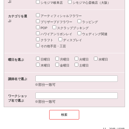
ぶ
シモジマ岐阜店
シモジマ心斎橋店（大阪）
アーティフィシャルフラワー
カテゴリを選
ぶ
プリザーブドフラワー
ラッピング
POP
スクラップブッキング
ハワイアンリボンレイ
ウェディング関連
クラフト
ディスプレイ
その他手芸・工芸
日曜日
月曜日
火曜日
水曜日
曜日を選ぶ
木曜日
金曜日
土曜日
講師名で選ぶ
※部分一致可
ワークショッ
プ名で選ぶ
※部分一致可