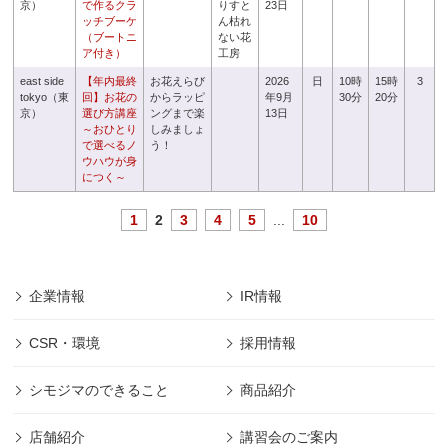
京）
で作るクラ
りすと
23日
ッチブーケ
ん枯れ
（ブートニ
ない花
ア付き）
工房
east side
【年内最終
お花えらび
2026
日
10時
15時
3
tokyo（東
回】お花の
からラッピ
年9月
30分
20分
京）
選び方講座
ングまで楽
13日
～おひとり
しみましょ
で選べるノ
う！
ウハウが身
につく～
1
2
3
4
5
...
10
企業情報
IR情報
CSR・環境
採用情報
シモジマのできること
商品紹介
店舗紹介
講習会のご案内