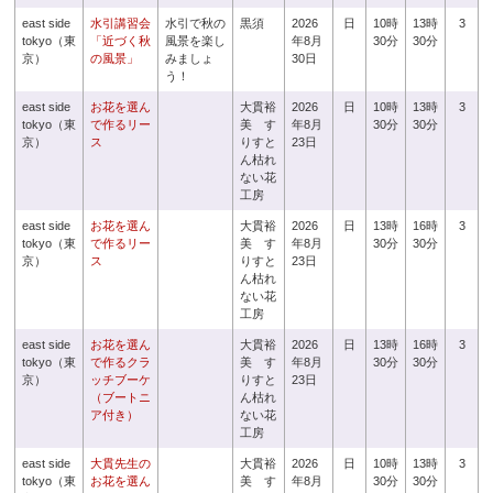
east side
水引講習会
水引で秋の
黒須
2026
日
10時
13時
3
tokyo（東
「近づく秋
風景を楽し
年8月
30分
30分
京）
の風景」
みましょ
30日
う！
east side
お花を選ん
大貫裕
2026
日
10時
13時
3
tokyo（東
で作るリー
美 す
年8月
30分
30分
京）
ス
りすと
23日
ん枯れ
ない花
工房
east side
お花を選ん
大貫裕
2026
日
13時
16時
3
tokyo（東
で作るリー
美 す
年8月
30分
30分
京）
ス
りすと
23日
ん枯れ
ない花
工房
east side
お花を選ん
大貫裕
2026
日
13時
16時
3
tokyo（東
で作るクラ
美 す
年8月
30分
30分
京）
ッチブーケ
りすと
23日
（ブートニ
ん枯れ
ア付き）
ない花
工房
east side
大貫先生の
大貫裕
2026
日
10時
13時
3
tokyo（東
お花を選ん
美 す
年8月
30分
30分