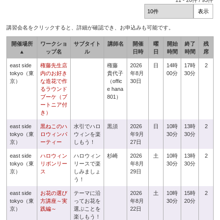
11
-
20
件 /
93
件
講習会名をクリックすると、詳細が確認でき、お申込みも可能です。
開催場所
ワークショ
サブタイト
講師名
開催
曜
開始
終了
残
▲
ップ名
ル
日時
日
時間
時間
席
east side
権藤先生店
権藤
2026
日
14時
17時
2
tokyo（東
内のお好き
貴代子
年8月
00分
30分
京）
な造花で作
（offic
30日
るラウンド
e hana
ブーケ（ブ
801）
ートニア付
き）
east side
黒ねこのハ
水引でハロ
黒須
2026
日
10時
13時
2
tokyo（東
ロウィンパ
ウィンを楽
年9月
30分
30分
京）
ーティー
しもう！
27日
east side
ハロウィン
ハロウィン
杉崎
2026
土
10時
13時
2
tokyo（東
リボンリー
リースで楽
年8月
30分
30分
京）
ス
しみましょ
29日
う！
east side
お花の選び
テーマに沿
2026
土
10時
15時
2
tokyo（東
方講座～実
ってお花を
年8月
30分
20分
京）
践編～
選ぶことを
22日
楽しもう！