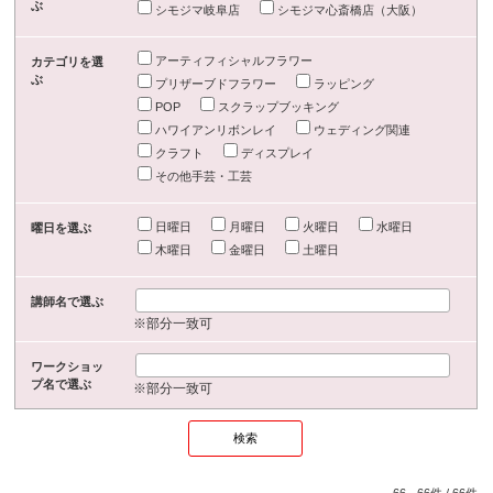
ぶ
シモジマ岐阜店
シモジマ心斎橋店（大阪）
アーティフィシャルフラワー
カテゴリを選
ぶ
プリザーブドフラワー
ラッピング
POP
スクラップブッキング
ハワイアンリボンレイ
ウェディング関連
クラフト
ディスプレイ
その他手芸・工芸
日曜日
月曜日
火曜日
水曜日
曜日を選ぶ
木曜日
金曜日
土曜日
講師名で選ぶ
※部分一致可
ワークショッ
プ名で選ぶ
※部分一致可