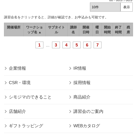
66
-
66
件 /
66
件
講習会名をクリックすると、詳細が確認でき、お申込みも可能です。
開催場所
ワークショ
サブタイト
講師
開催
曜
開始
終了
残
ップ名 ▲
ル
名
日時
日
時間
時間
席
1
...
3
4
5
6
7
企業情報
IR情報
CSR・環境
採用情報
シモジマのできること
商品紹介
店舗紹介
講習会のご案内
ギフトラッピング
WEBカタログ