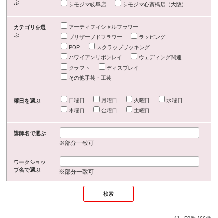
ぶ
シモジマ岐阜店
シモジマ心斎橋店（大阪）
アーティフィシャルフラワー
カテゴリを選
ぶ
プリザーブドフラワー
ラッピング
POP
スクラップブッキング
ハワイアンリボンレイ
ウェディング関連
クラフト
ディスプレイ
その他手芸・工芸
日曜日
月曜日
火曜日
水曜日
曜日を選ぶ
木曜日
金曜日
土曜日
講師名で選ぶ
※部分一致可
ワークショッ
プ名で選ぶ
※部分一致可