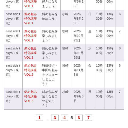
okyo（東
特化講座
好きになり
年8月2
30分
00分
京）
VOL.1
ましょう！
6日
east side t
斜め包み
斜め包みを
杉崎
2026
日
10時
13時
6
okyo（東
特化講座
始めよう！
年8月2
30分
00分
京）
VOL.1
3日
east side t
斜め包み
斜め包みを
杉崎
2026
金
10時
13時
7
okyo（東
特化講座
楽しみまし
年10月
30分
00分
京）
VOL.1
ょう！
23日
east side t
斜め包み
斜め包みを
杉崎
2026
水
13時
15時
8
okyo（東
特化講座
楽しみまし
年10月
00分
30分
京）
VOL.1
ょう！
28日
east side t
斜め包み
時短技術・
杉崎
2026
金
10時
13時
6
okyo（東
特化講座
半回転包み
年11月
30分
00分
京）
VOL.2
をマスター
6日
しましょ
う！
east side t
斜め包み
斜め包みが
杉崎
2026
日
10時
13時
7
okyo（東
特化講座
速くなるコ
年9月6
30分
00分
京）
VOL.2
ツを知ろ
日
う！
1
...
3
4
5
6
7