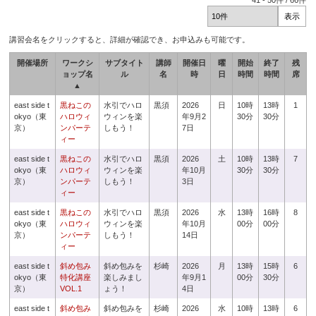
41
-
50
件 /
66
件
講習会名をクリックすると、詳細が確認でき、お申込みも可能です。
開催場所
ワークシ
サブタイト
講師
開催日
曜
開始
終了
残
ョップ名
ル
名
時
日
時間
時間
席
▲
east side t
黒ねこの
水引でハロ
黒須
2026
日
10時
13時
1
okyo（東
ハロウィ
ウィンを楽
年9月2
30分
30分
京）
ンパーテ
しもう！
7日
ィー
east side t
黒ねこの
水引でハロ
黒須
2026
土
10時
13時
7
okyo（東
ハロウィ
ウィンを楽
年10月
30分
30分
京）
ンパーテ
しもう！
3日
ィー
east side t
黒ねこの
水引でハロ
黒須
2026
水
13時
16時
8
okyo（東
ハロウィ
ウィンを楽
年10月
00分
00分
京）
ンパーテ
しもう！
14日
ィー
east side t
斜め包み
斜め包みを
杉崎
2026
月
13時
15時
6
okyo（東
特化講座
楽しみまし
年9月1
00分
30分
京）
VOL.1
ょう！
4日
east side t
斜め包み
斜め包みを
杉崎
2026
水
10時
13時
6