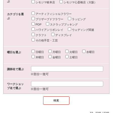
ぶ
シモジマ岐阜店
シモジマ心斎橋店（大阪）
アーティフィシャルフラワー
カテゴリを選
ぶ
プリザーブドフラワー
ラッピング
POP
スクラップブッキング
ハワイアンリボンレイ
ウェディング関連
クラフト
ディスプレイ
その他手芸・工芸
日曜日
月曜日
火曜日
水曜日
曜日を選ぶ
木曜日
金曜日
土曜日
講師名で選ぶ
※部分一致可
ワークショッ
プ名で選ぶ
※部分一致可