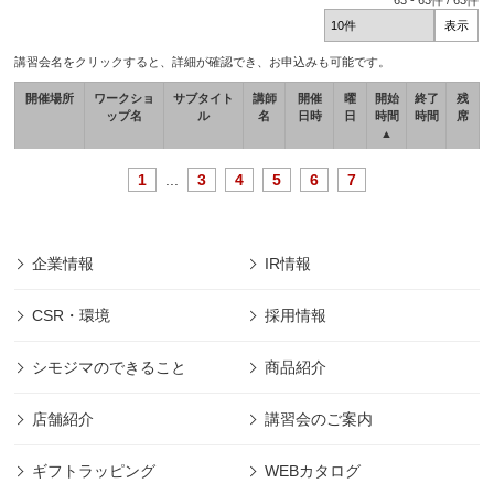
63
-
63
件 /
63
件
講習会名をクリックすると、詳細が確認でき、お申込みも可能です。
開催場所
ワークショ
サブタイト
講師
開催
曜
開始
終了
残
ップ名
ル
名
日時
日
時間
時間
席
▲
1
...
3
4
5
6
7
企業情報
IR情報
CSR・環境
採用情報
シモジマのできること
商品紹介
店舗紹介
講習会のご案内
ギフトラッピング
WEBカタログ