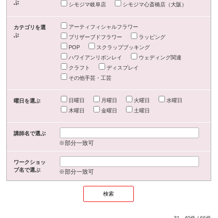
ぶ
シモジマ岐阜店
シモジマ心斎橋店（大阪）
アーティフィシャルフラワー
カテゴリを選
ぶ
プリザーブドフラワー
ラッピング
POP
スクラップブッキング
ハワイアンリボンレイ
ウェディング関連
クラフト
ディスプレイ
その他手芸・工芸
日曜日
月曜日
火曜日
水曜日
曜日を選ぶ
木曜日
金曜日
土曜日
講師名で選ぶ
※部分一致可
ワークショッ
プ名で選ぶ
※部分一致可