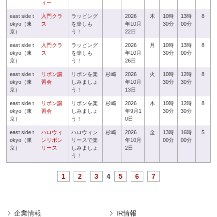
ィー
east side t
入門クラ
ラッピング
2026
木
10時
13時
8
okyo（東
ス
を楽しも
年10月
30分
00分
京）
う！
22日
east side t
入門クラ
ラッピング
2026
月
10時
13時
8
okyo（東
ス
を楽しも
年10月
30分
00分
京）
う！
26日
east side t
リボン講
リボンを楽
杉崎
2026
火
10時
12時
8
okyo（東
習会
しみましょ
年10月
30分
30分
京）
う！
13日
east side t
リボン講
リボンを楽
杉崎
2026
木
10時
12時
8
okyo（東
習会
しみましょ
年9月1
30分
30分
京）
う！
0日
east side t
ハロウィ
ハロウィン
杉崎
2026
金
13時
16時
5
okyo（東
ンリボン
リースで楽
年10月
00分
00分
京）
リース
しみましょ
2日
う！
1
2
3
4
5
6
7
企業情報
IR情報