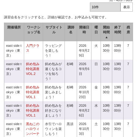
31
-
40
件 /
66
件
講習会名をクリックすると、詳細が確認でき、お申込みも可能です。
開催場所
ワークシ
サブタイト
講師
開催日
曜
開始
終了
残
ョップ名
ル
名
時
日
時間
時間
席
▲
east side t
入門クラ
ラッピング
2026
火
10時
13時
7
okyo（東
ス
を楽しも
年9月2
30分
00分
京）
う！
9日
east side t
斜め包み
斜め包みが
杉崎
2026
日
10時
13時
7
okyo（東
特化講座
速くなるコ
年9月6
30分
00分
京）
VOL.2
ツを知ろ
日
う！
east side t
斜め包み
斜め包みを
杉崎
2026
金
10時
13時
7
okyo（東
特化講座
楽しみまし
年10月
30分
00分
京）
VOL.1
ょう！
23日
east side t
斜め包み
斜め包みを
杉崎
2026
水
10時
13時
7
okyo（東
特化講座
好きになり
年8月2
30分
00分
京）
VOL.1
ましょう！
6日
east side t
黒ねこの
水引でハロ
黒須
2026
土
10時
13時
7
okyo（東
ハロウィ
ウィンを楽
年10月
30分
30分
京）
ンパーテ
しもう！
3日