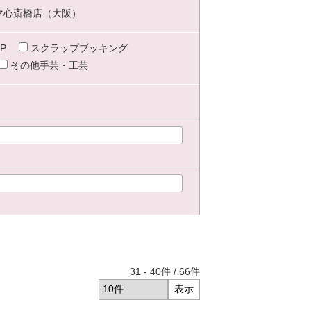
マ心斎橋店（大阪）
P
スクラップブッキング
その他手芸・工芸
31
-
40
件 /
66
件