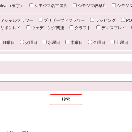
e tokyo（東京）
シモジマ名古屋店
シモジマ岐阜店
シモジ
ィシャルフラワー
プリザーブドフラワー
ラッピング
PO
リボンレイ
ウェディング関連
クラフト
ディスプレイ
月曜日
火曜日
水曜日
木曜日
金曜日
土曜日