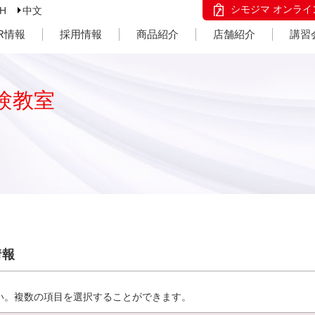
シモジマ オンライ
SH
中文
IR情報
採用情報
商品紹介
店舗紹介
講習
験教室
情報
い。複数の項目を選択することができます。