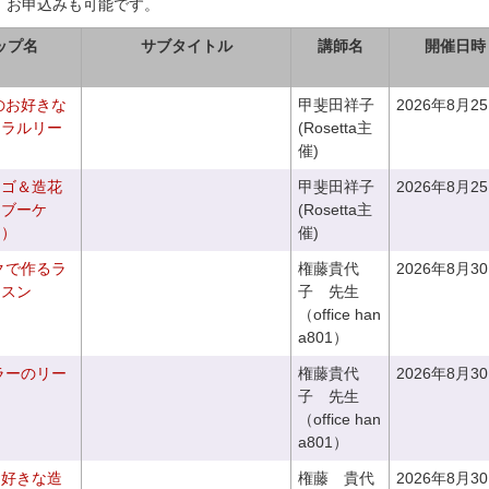
、お申込みも可能です。
ップ名
サブタイトル
講師名
開催日時
のお好きな
甲斐田祥子
2026年8月2
ュラルリー
(Rosetta主
催)
カゴ＆造花
甲斐田祥子
2026年8月2
クブーケ
(Rosetta主
き）
催)
クで作るラ
権藤貴代
2026年8月3
ッスン
子 先生
（office han
a801）
ラーのリー
権藤貴代
2026年8月3
子 先生
（office han
a801）
お好きな造
権藤 貴代
2026年8月3