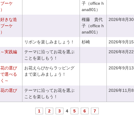
チブーケ
子（office h
き）
ana801）
お好きな造
権藤 貴代
2026年8月3
ドブーケ
子（office h
き）
ana801）
リボンを楽しみましょう！
杉崎
2026年9月1
座～実践編
テーマに沿ってお花を選ぶ
2026年8月2
ことを楽しもう！
お花の選び
お花えらびからラッピング
2026年9月1
りで選べる
まで楽しみましょう！
つく～
お花の選び
テーマに沿ってお花を選ぶ
2026年11月
～
ことを楽しもう！
1
2
3
4
5
6
7