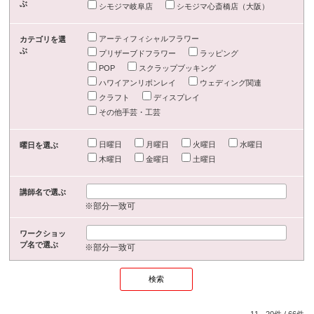
ぶ
シモジマ岐阜店
シモジマ心斎橋店（大阪）
アーティフィシャルフラワー
カテゴリを選
ぶ
プリザーブドフラワー
ラッピング
POP
スクラップブッキング
ハワイアンリボンレイ
ウェディング関連
クラフト
ディスプレイ
その他手芸・工芸
日曜日
月曜日
火曜日
水曜日
曜日を選ぶ
木曜日
金曜日
土曜日
講師名で選ぶ
※部分一致可
ワークショッ
プ名で選ぶ
※部分一致可