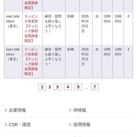
会受講者
限定】
east side
ラッピン
練習・質問
杉崎
2026
水
13時
15時
4
tokyo
グ自習室
を繰り返し
年10
30分
30分
（東京）
【ラッピ
上手くなろ
月21
ング講習
う！
日
会受講者
限定】
east side
ラッピン
練習・質問
杉崎
2026
水
10時
12時
4
tokyo
グ自習室
を繰り返し
年10
30分
30分
（東京）
【ラッピ
上手くなろ
月21
ング講習
う！
日
会受講者
限定】
1
2
3
4
5
...
7
企業情報
IR情報
CSR・環境
採用情報