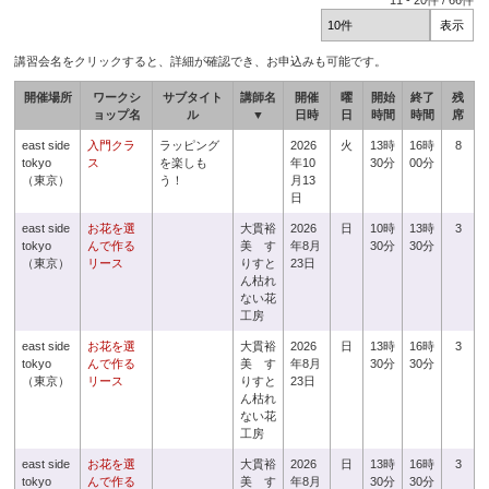
11
-
20
件 /
66
件
講習会名をクリックすると、詳細が確認でき、お申込みも可能です。
開催場所
ワークシ
サブタイト
講師名
開催
曜
開始
終了
残
ョップ名
ル
▼
日時
日
時間
時間
席
east side
入門クラ
ラッピング
2026
火
13時
16時
8
tokyo
ス
を楽しも
年10
30分
00分
（東京）
う！
月13
日
east side
お花を選
大貫裕
2026
日
10時
13時
3
tokyo
んで作る
美 す
年8月
30分
30分
（東京）
リース
りすと
23日
ん枯れ
ない花
工房
east side
お花を選
大貫裕
2026
日
13時
16時
3
tokyo
んで作る
美 す
年8月
30分
30分
（東京）
リース
りすと
23日
ん枯れ
ない花
工房
east side
お花を選
大貫裕
2026
日
13時
16時
3
tokyo
んで作る
美 す
年8月
30分
30分