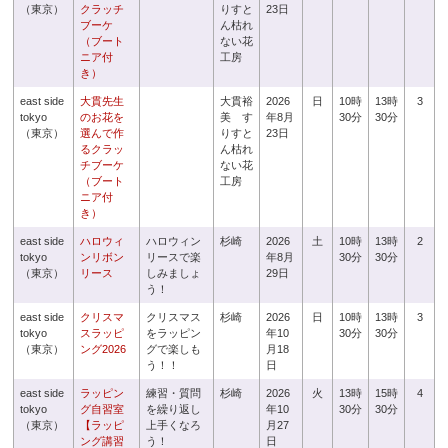
（東京）
クラッチ
りすと
23日
ブーケ
ん枯れ
（ブート
ない花
ニア付
工房
き）
east side
大貫先生
大貫裕
2026
日
10時
13時
3
tokyo
のお花を
美 す
年8月
30分
30分
（東京）
選んで作
りすと
23日
るクラッ
ん枯れ
チブーケ
ない花
（ブート
工房
ニア付
き）
east side
ハロウィ
ハロウィン
杉崎
2026
土
10時
13時
2
tokyo
ンリボン
リースで楽
年8月
30分
30分
（東京）
リース
しみましょ
29日
う！
east side
クリスマ
クリスマス
杉崎
2026
日
10時
13時
3
tokyo
スラッピ
をラッピン
年10
30分
30分
（東京）
ング2026
グで楽しも
月18
う！！
日
east side
ラッピン
練習・質問
杉崎
2026
火
13時
15時
4
tokyo
グ自習室
を繰り返し
年10
30分
30分
（東京）
【ラッピ
上手くなろ
月27
ング講習
う！
日