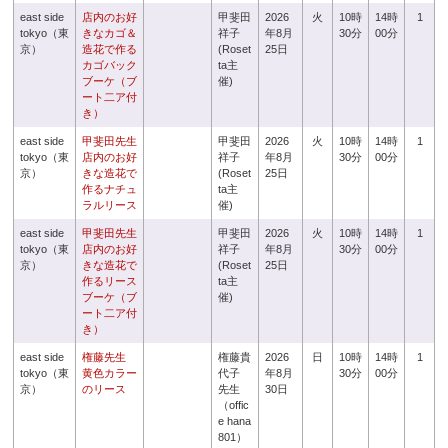
east side
店内のお好
甲斐田
2026
火
10時
14時
1
tokyo（東
きなカゴ＆
祥子
年8月
30分
00分
京）
造花で作る
(Roset
25日
カゴバック
ta主
ブーケ（ブ
催)
ート二ア付
き）
east side
甲斐田先生
甲斐田
2026
火
10時
14時
1
tokyo（東
店内のお好
祥子
年8月
30分
00分
京）
きな造花で
(Roset
25日
作るナチュ
ta主
ラルリース
催)
east side
甲斐田先生
甲斐田
2026
火
10時
14時
1
tokyo（東
店内のお好
祥子
年8月
30分
00分
京）
きな造花で
(Roset
25日
作るリース
ta主
ブーケ（ブ
催)
ート二ア付
き）
east side
権藤先生
権藤貴
2026
日
10時
14時
1
tokyo（東
黄色カラー
代子
年8月
30分
00分
京）
のリース
先生
30日
（offic
e hana
801）