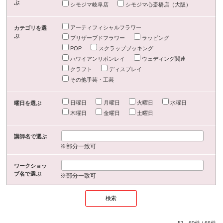
ぶ
シモジマ岐阜店
シモジマ心斎橋店（大阪）
アーティフィシャルフラワー
カテゴリを選
ぶ
プリザーブドフラワー
ラッピング
POP
スクラップブッキング
ハワイアンリボンレイ
ウェディング関連
クラフト
ディスプレイ
その他手芸・工芸
日曜日
月曜日
火曜日
水曜日
曜日を選ぶ
木曜日
金曜日
土曜日
講師名で選ぶ
※部分一致可
ワークショッ
プ名で選ぶ
※部分一致可