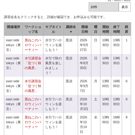
51
-
60
件 /
66
件
講習会名をクリックすると、詳細が確認でき、お申込みも可能です。
開催場所
ワークショ
サブタイト
講師名
開催
曜
開始
終了
残
ップ名
ル
▼
日時
日
時間
時間
席
east side
黒ねこのハ
水引でハロ
黒須
2026
日
10時
13時
1
tokyo（東
ロウィンパ
ウィンを楽
年9月
30分
30分
京）
ーティー
しもう！
27日
east side
水引講習会
水引で秋の
黒須
2026
日
10時
13時
3
tokyo（東
「近づく秋
風景を楽し
年8月
30分
30分
京）
の風景」
みましょ
30日
う！
east side
水引講習会
黒須
2026
月
13時
16時
6
tokyo（東
「近づく秋
年9月
00分
00分
京）
の風景」
7日
east side
黒ねこのハ
水引でハロ
黒須
2026
土
10時
13時
6
tokyo（東
ロウィンパ
ウィンを楽
年10
30分
30分
京）
ーティー
しもう！
月3日
east side
黒ねこのハ
水引でハロ
黒須
2026
水
13時
16時
8
tokyo（東
ロウィンパ
ウィンを楽
年10
00分
00分
京）
ーティー
しもう！
月14
日