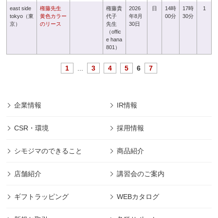
east side
権藤先生
権藤貴
2026
日
14時
17時
1
tokyo（東
黄色カラー
代子
年8月
00分
30分
京）
のリース
先生
30日
（offic
e hana
801）
1
...
3
4
5
6
7
企業情報
IR情報
CSR・環境
採用情報
シモジマのできること
商品紹介
店舗紹介
講習会のご案内
ギフトラッピング
WEBカタログ