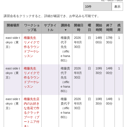
61
-
66
件 /
66
件
講習会名をクリックすると、詳細が確認でき、お申込みも可能です。
開催場所
ワークショ
サブタイ
講師名
開催日
曜
開始
終了
残
ップ名
トル
▼
時
日
時間
時間
席
east side t
権藤先生
権藤貴
2026
日
14時
17時
1
okyo（東
リメイクで
代子
年8月
00分
30分
京）
作るラウン
先生
30日
ドブーケレ
（offic
ッスン
e hana
801）
east side t
権藤先生
権藤貴
2026
日
10時
14時
1
okyo（東
リメイクで
代子
年8月
30分
00分
京）
作るラウン
先生
30日
ドブーケレ
（offic
ッスン
e hana
801）
east side t
権藤先生店
権藤
2026
日
10時
14時
1
okyo（東
内のお好き
貴代子
年8月
30分
00分
京）
な造花で作
（offic
30日
るクラッチ
e hana
ブーケ（ブ
801）
ートニア付
き）