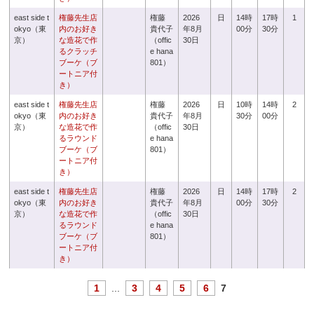
east side t
権藤先生店
権藤
2026
日
14時
17時
1
okyo（東
内のお好き
貴代子
年8月
00分
30分
京）
な造花で作
（offic
30日
るクラッチ
e hana
ブーケ（ブ
801）
ートニア付
き）
east side t
権藤先生店
権藤
2026
日
10時
14時
2
okyo（東
内のお好き
貴代子
年8月
30分
00分
京）
な造花で作
（offic
30日
るラウンド
e hana
ブーケ（ブ
801）
ートニア付
き）
east side t
権藤先生店
権藤
2026
日
14時
17時
2
okyo（東
内のお好き
貴代子
年8月
00分
30分
京）
な造花で作
（offic
30日
るラウンド
e hana
ブーケ（ブ
801）
ートニア付
き）
1
...
3
4
5
6
7