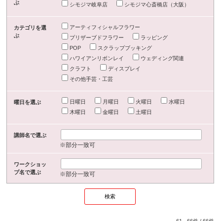
ぶ
シモジマ岐阜店
シモジマ心斎橋店（大阪）
アーティフィシャルフラワー
カテゴリを選
ぶ
プリザーブドフラワー
ラッピング
POP
スクラップブッキング
ハワイアンリボンレイ
ウェディング関連
クラフト
ディスプレイ
その他手芸・工芸
日曜日
月曜日
火曜日
水曜日
曜日を選ぶ
木曜日
金曜日
土曜日
講師名で選ぶ
※部分一致可
ワークショッ
プ名で選ぶ
※部分一致可