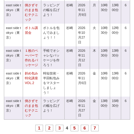
east side t
倒さずそ
ラッピング
杉崎
2026
月
10時
13時
6
okyo（東
のまま包
の幅を広げ
年11
30分
00分
京）
むテクニ
よう！
月9日
ック
east side t
ボトル講
ボトルを包
杉崎
2026
火
10時
12時
6
okyo（東
習会
んでみまし
年10
30分
00分
京）
ょう！！
月27
日
east side t
１枚のペ
手軽でオシ
杉崎
2026
木
10時
13時
6
okyo（東
ーパーで
ャレなパッ
年11
30分
30分
京）
作れるパ
ケージを作
月12
ッケージ
ろう！
日
east side t
斜め包み
時短技術・
杉崎
2026
金
10時
13時
6
okyo（東
特化講座
半回転包み
年11
30分
00分
京）
VOL.2
をマスター
月6日
しましょ
う！
east side t
倒さずそ
ラッピング
杉崎
2026
金
13時
15時
6
okyo（東
のまま包
の幅を広げ
年11
00分
30分
京）
むテクニ
よう！
月27
ック
日
1
2
3
4
5
6
7