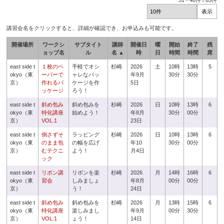
31
-
40
件 /
63
件
講習会名をクリックすると、詳細が確認でき、お申込みも可能です。
開催場所
ワークシ
サブタイト
講師
開催日
曜
開始
終了
残
ョップ名
ル
名 ▲
時
日
時間
時間
席
east side t
１枚のペ
手軽でオシ
杉崎
2026
土
10時
13時
5
okyo（東
ーパーで
ャレなパッ
年9月
30分
30分
京）
作れるパ
ケージを作
5日
ッケージ
ろう！
east side t
斜め包み
斜め包みを
杉崎
2026
日
10時
13時
6
okyo（東
特化講座
始めよう！
年8月
30分
00分
京）
VOL.1
23日
east side t
倒さずそ
ラッピング
杉崎
2026
日
10時
13時
6
okyo（東
のまま包
の幅を広げ
年10
30分
00分
京）
むテクニ
よう！
月4日
ック
east side t
リボン講
リボンを楽
杉崎
2026
月
14時
16時
6
okyo（東
習会
しみましょ
年8月
00分
00分
京）
う！
24日
east side t
斜め包み
斜め包みを
杉崎
2026
月
13時
15時
6
okyo（東
特化講座
楽しみまし
年9月
00分
30分
京）
VOL.1
ょう！
14日