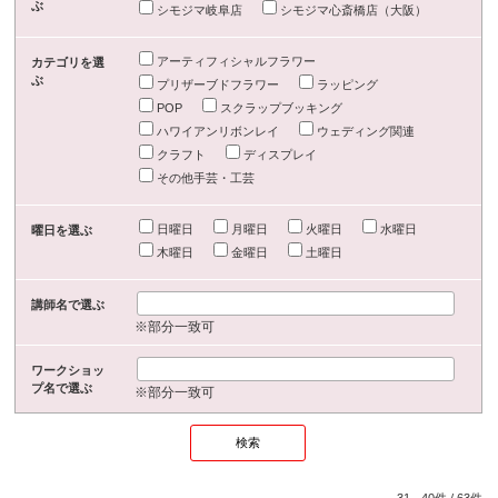
ぶ
シモジマ岐阜店
シモジマ心斎橋店（大阪）
アーティフィシャルフラワー
カテゴリを選
ぶ
プリザーブドフラワー
ラッピング
POP
スクラップブッキング
ハワイアンリボンレイ
ウェディング関連
クラフト
ディスプレイ
その他手芸・工芸
日曜日
月曜日
火曜日
水曜日
曜日を選ぶ
木曜日
金曜日
土曜日
講師名で選ぶ
※部分一致可
ワークショッ
プ名で選ぶ
※部分一致可