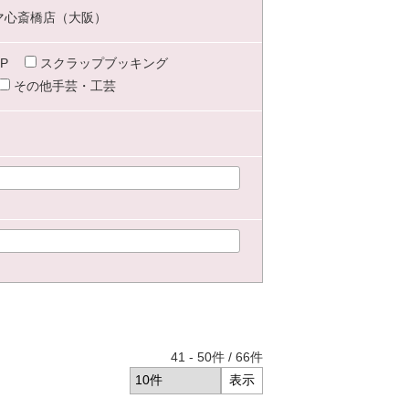
マ心斎橋店（大阪）
P
スクラップブッキング
その他手芸・工芸
41
-
50
件 /
66
件