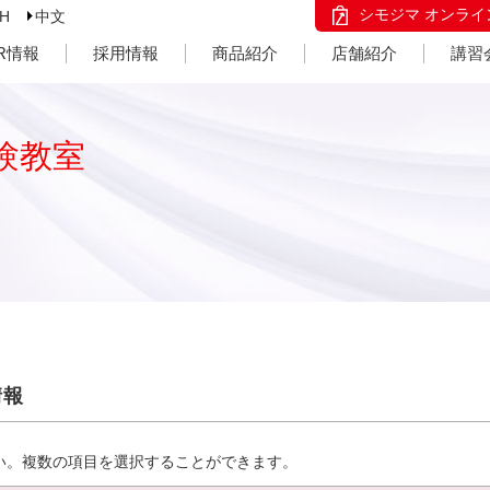
シモジマ オンライ
SH
中文
IR情報
採用情報
商品紹介
店舗紹介
講習
験教室
情報
い。複数の項目を選択することができます。