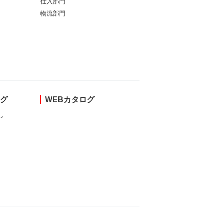
仕入部門
物流部門
ング
WEBカタログ
し