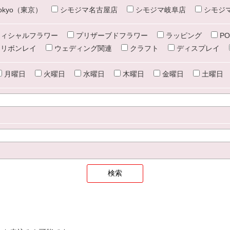
e tokyo（東京）
シモジマ名古屋店
シモジマ岐阜店
シモジ
ィシャルフラワー
プリザーブドフラワー
ラッピング
PO
リボンレイ
ウェディング関連
クラフト
ディスプレイ
月曜日
火曜日
水曜日
木曜日
金曜日
土曜日