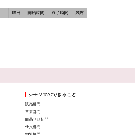
曜日
開始時間
終了時間
残席
シモジマのできること
販売部門
営業部門
商品企画部門
仕入部門
物流部門