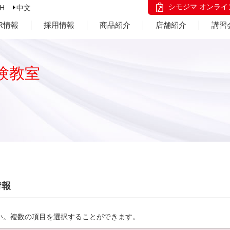
シモジマ オンライ
SH
中文
IR情報
採用情報
商品紹介
店舗紹介
講習
験教室
情報
い。複数の項目を選択することができます。