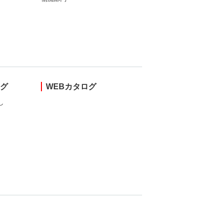
ング
WEBカタログ
し