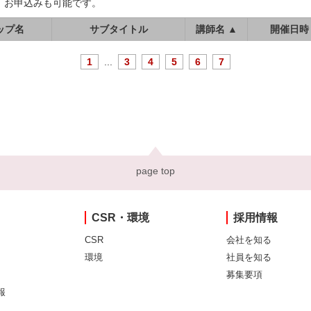
、お申込みも可能です。
ップ名
サブタイトル
講師名 ▲
開催日時
1
...
3
4
5
6
7
page top
CSR・環境
採用情報
CSR
会社を知る
環境
社員を知る
募集要項
報