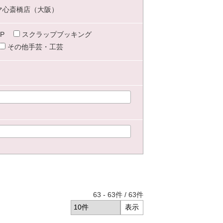
マ心斎橋店（大阪）
P
スクラップブッキング
その他手芸・工芸
63
-
63
件 /
63
件