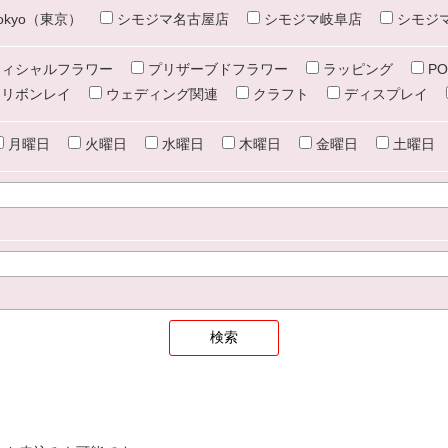
e tokyo（東京）
シモジマ名古屋店
シモジマ岐阜店
シモジ
ィシャルフラワー
プリザーブドフラワー
ラッピング
PO
リボンレイ
ウェディング関連
クラフト
ディスプレイ
月曜日
火曜日
水曜日
木曜日
金曜日
土曜日