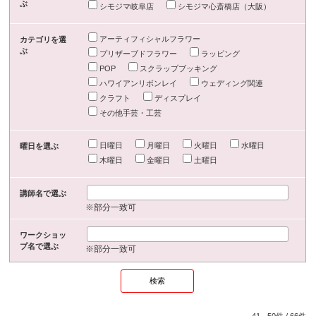
ぶ
シモジマ岐阜店
シモジマ心斎橋店（大阪）
アーティフィシャルフラワー
カテゴリを選
ぶ
プリザーブドフラワー
ラッピング
POP
スクラップブッキング
ハワイアンリボンレイ
ウェディング関連
クラフト
ディスプレイ
その他手芸・工芸
日曜日
月曜日
火曜日
水曜日
曜日を選ぶ
木曜日
金曜日
土曜日
講師名で選ぶ
※部分一致可
ワークショッ
プ名で選ぶ
※部分一致可