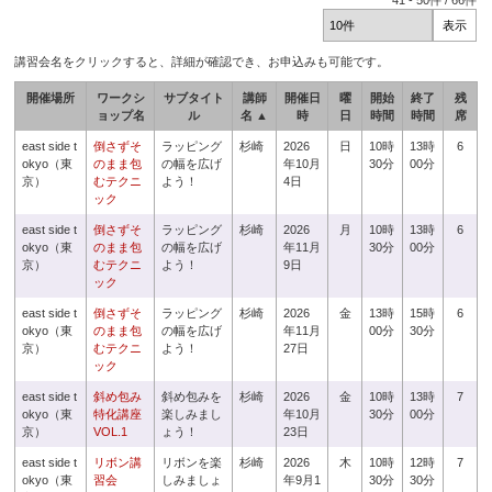
41
-
50
件 /
66
件
講習会名をクリックすると、詳細が確認でき、お申込みも可能です。
開催場所
ワークシ
サブタイト
講師
開催日
曜
開始
終了
残
ョップ名
ル
名 ▲
時
日
時間
時間
席
east side t
倒さずそ
ラッピング
杉崎
2026
日
10時
13時
6
okyo（東
のまま包
の幅を広げ
年10月
30分
00分
京）
むテクニ
よう！
4日
ック
east side t
倒さずそ
ラッピング
杉崎
2026
月
10時
13時
6
okyo（東
のまま包
の幅を広げ
年11月
30分
00分
京）
むテクニ
よう！
9日
ック
east side t
倒さずそ
ラッピング
杉崎
2026
金
13時
15時
6
okyo（東
のまま包
の幅を広げ
年11月
00分
30分
京）
むテクニ
よう！
27日
ック
east side t
斜め包み
斜め包みを
杉崎
2026
金
10時
13時
7
okyo（東
特化講座
楽しみまし
年10月
30分
00分
京）
VOL.1
ょう！
23日
east side t
リボン講
リボンを楽
杉崎
2026
木
10時
12時
7
okyo（東
習会
しみましょ
年9月1
30分
30分