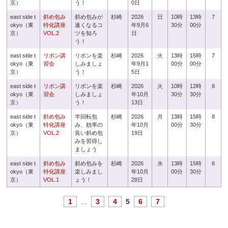
京）
う！
0日
east side t
斜め包み
斜め包みが
杉崎
2026
日
10時
13時
7
okyo（東
特化講座
速くなるコ
年9月6
30分
00分
京）
VOL.2
ツを知ろ
日
う！
east side t
リボン講
リボンを楽
杉崎
2026
火
13時
15時
7
okyo（東
習会
しみましょ
年9月1
00分
00分
京）
う！
5日
east side t
リボン講
リボンを楽
杉崎
2026
火
10時
12時
8
okyo（東
習会
しみましょ
年10月
30分
30分
京）
う！
13日
east side t
斜め包み
半回転包
杉崎
2026
月
13時
15時
8
okyo（東
特化講座
み、効率の
年10月
00分
30分
京）
VOL.2
良い斜め包
19日
みを習得し
ましょう
east side t
斜め包み
斜め包みを
杉崎
2026
水
13時
15時
8
okyo（東
特化講座
楽しみまし
年10月
00分
30分
京）
VOL.1
ょう！
28日
1
...
3
4
5
6
7