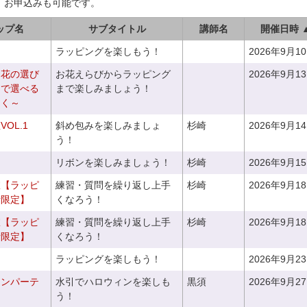
、お申込みも可能です。
ップ名
サブタイトル
講師名
開催日時 
ラッピングを楽しもう！
2026年9月1
お花の選び
お花えらびからラッピング
2026年9月1
りで選べる
まで楽しみましょう！
つく～
OL.1
斜め包みを楽しみましょ
杉崎
2026年9月1
う！
リボンを楽しみましょう！
杉崎
2026年9月1
室【ラッピ
練習・質問を繰り返し上手
杉崎
2026年9月1
者限定】
くなろう！
室【ラッピ
練習・質問を繰り返し上手
杉崎
2026年9月1
者限定】
くなろう！
ラッピングを楽しもう！
2026年9月2
ィンパーテ
水引でハロウィンを楽しも
黒須
2026年9月2
う！