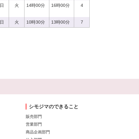
9日
火
14時00分
16時00分
4
9日
火
10時30分
13時00分
7
シモジマのできること
販売部門
営業部門
商品企画部門