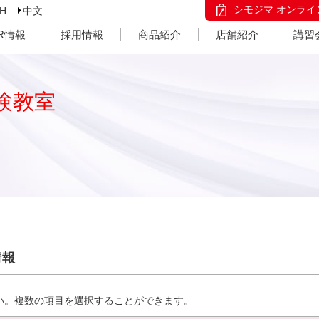
シモジマ オンライ
SH
中文
IR情報
採用情報
商品紹介
店舗紹介
講習
験教室
情報
い。複数の項目を選択することができます。