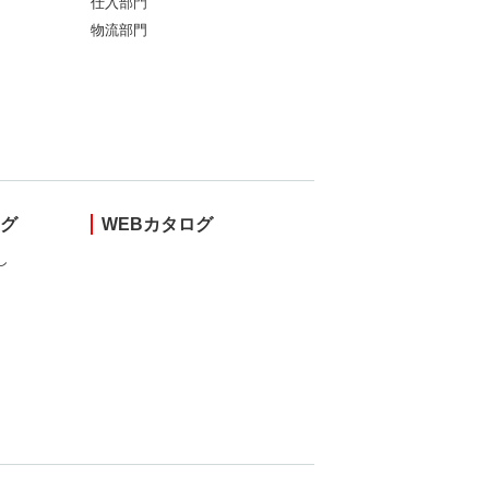
仕入部門
物流部門
ング
WEBカタログ
し