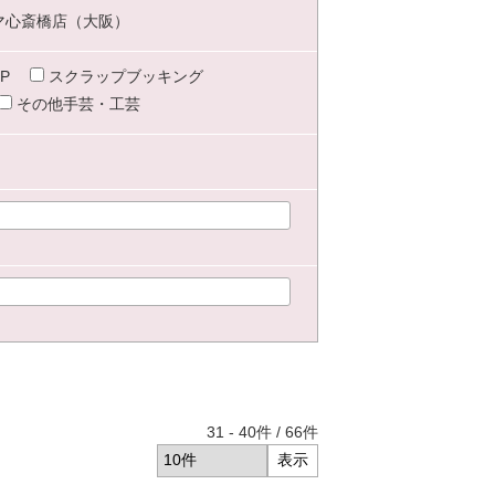
マ心斎橋店（大阪）
P
スクラップブッキング
その他手芸・工芸
31
-
40
件 /
66
件