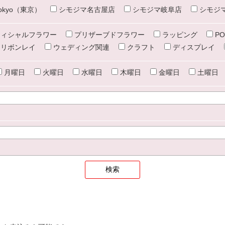
e tokyo（東京）
シモジマ名古屋店
シモジマ岐阜店
シモジ
ィシャルフラワー
プリザーブドフラワー
ラッピング
PO
リボンレイ
ウェディング関連
クラフト
ディスプレイ
月曜日
火曜日
水曜日
木曜日
金曜日
土曜日