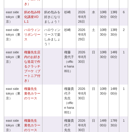
き）
east side
斜め包み特
斜め包みを
杉崎
2026
水
10時
13時
6
tokyo（東
化講座VO
好きになり
年8月
30分
00分
京）
L.1
ましょう！
26日
east side
ハロウィン
ハロウィン
杉崎
2026
土
10時
13時
2
tokyo（東
リボンリー
リースで楽
年8月
30分
30分
京）
ス
しみましょ
29日
う！
east side
権藤先生店
権藤
2026
日
10時
14時
1
tokyo（東
内のお好き
貴代子
年8月
30分
00分
京）
な造花で作
（offic
30日
るクラッチ
e hana
ブーケ（ブ
801）
ートニア付
き）
east side
権藤先生
権藤貴
2026
日
10時
14時
1
tokyo（東
黄色カラー
代子
年8月
30分
00分
京）
のリース
先生
30日
（offic
e hana
801）
east side
権藤先生
権藤貴
2026
日
14時
17時
1
tokyo（東
黄色カラー
代子
年8月
00分
30分
京）
のリース
先生
30日