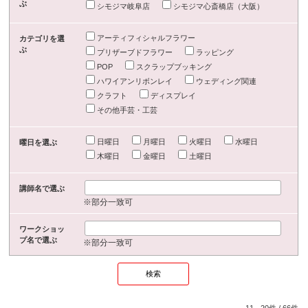
ぶ
シモジマ岐阜店
シモジマ心斎橋店（大阪）
アーティフィシャルフラワー
カテゴリを選
ぶ
プリザーブドフラワー
ラッピング
POP
スクラップブッキング
ハワイアンリボンレイ
ウェディング関連
クラフト
ディスプレイ
その他手芸・工芸
日曜日
月曜日
火曜日
水曜日
曜日を選ぶ
木曜日
金曜日
土曜日
講師名で選ぶ
※部分一致可
ワークショッ
プ名で選ぶ
※部分一致可