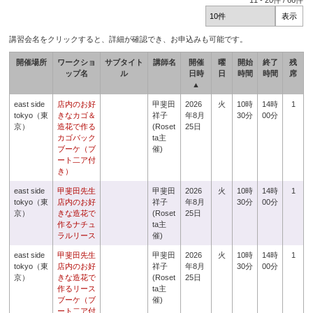
11
-
20
件 /
66
件
講習会名をクリックすると、詳細が確認でき、お申込みも可能です。
開催場所
ワークショ
サブタイト
講師名
開催
曜
開始
終了
残
ップ名
ル
日時
日
時間
時間
席
▲
east side
店内のお好
甲斐田
2026
火
10時
14時
1
tokyo（東
きなカゴ＆
祥子
年8月
30分
00分
京）
造花で作る
(Roset
25日
カゴバック
ta主
ブーケ（ブ
催)
ート二ア付
き）
east side
甲斐田先生
甲斐田
2026
火
10時
14時
1
tokyo（東
店内のお好
祥子
年8月
30分
00分
京）
きな造花で
(Roset
25日
作るナチュ
ta主
ラルリース
催)
east side
甲斐田先生
甲斐田
2026
火
10時
14時
1
tokyo（東
店内のお好
祥子
年8月
30分
00分
京）
きな造花で
(Roset
25日
作るリース
ta主
ブーケ（ブ
催)
ート二ア付