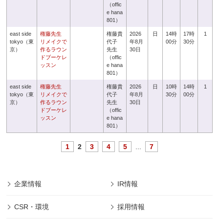
（offic
e hana
801）
east side
権藤先生
権藤貴
2026
日
14時
17時
1
tokyo（東
リメイクで
代子
年8月
00分
30分
京）
作るラウン
先生
30日
ドブーケレ
（offic
ッスン
e hana
801）
east side
権藤先生
権藤貴
2026
日
10時
14時
1
tokyo（東
リメイクで
代子
年8月
30分
00分
京）
作るラウン
先生
30日
ドブーケレ
（offic
ッスン
e hana
801）
1
2
3
4
5
...
7
企業情報
IR情報
CSR・環境
採用情報