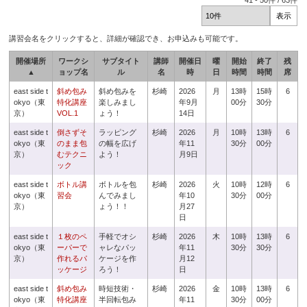
41
-
50
件 /
63
件
講習会名をクリックすると、詳細が確認でき、お申込みも可能です。
開催場所
ワークシ
サブタイト
講師
開催日
曜
開始
終了
残
▲
ョップ名
ル
名
時
日
時間
時間
席
east side t
斜め包み
斜め包みを
杉崎
2026
月
13時
15時
6
okyo（東
特化講座
楽しみまし
年9月
00分
30分
京）
VOL.1
ょう！
14日
east side t
倒さずそ
ラッピング
杉崎
2026
月
10時
13時
6
okyo（東
のまま包
の幅を広げ
年11
30分
00分
京）
むテクニ
よう！
月9日
ック
east side t
ボトル講
ボトルを包
杉崎
2026
火
10時
12時
6
okyo（東
習会
んでみまし
年10
30分
00分
京）
ょう！！
月27
日
east side t
１枚のペ
手軽でオシ
杉崎
2026
木
10時
13時
6
okyo（東
ーパーで
ャレなパッ
年11
30分
30分
京）
作れるパ
ケージを作
月12
ッケージ
ろう！
日
east side t
斜め包み
時短技術・
杉崎
2026
金
10時
13時
6
okyo（東
特化講座
半回転包み
年11
30分
00分