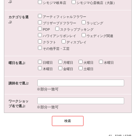
ぶ
シモジマ岐阜店
シモジマ心斎橋店（大阪）
アーティフィシャルフラワー
カテゴリを選
ぶ
プリザーブドフラワー
ラッピング
POP
スクラップブッキング
ハワイアンリボンレイ
ウェディング関連
クラフト
ディスプレイ
その他手芸・工芸
日曜日
月曜日
火曜日
水曜日
曜日を選ぶ
木曜日
金曜日
土曜日
講師名で選ぶ
※部分一致可
ワークショッ
プ名で選ぶ
※部分一致可