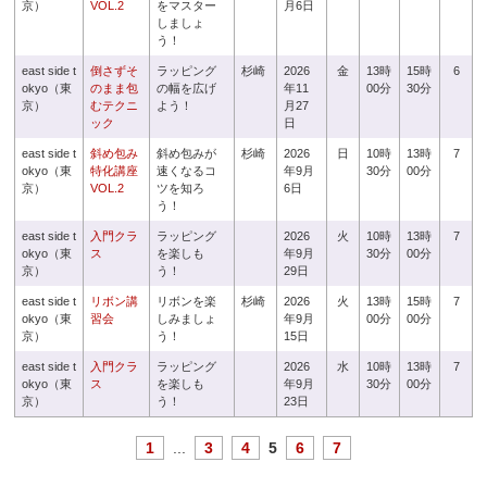
京）
VOL.2
をマスター
月6日
しましょ
う！
east side t
倒さずそ
ラッピング
杉崎
2026
金
13時
15時
6
okyo（東
のまま包
の幅を広げ
年11
00分
30分
京）
むテクニ
よう！
月27
ック
日
east side t
斜め包み
斜め包みが
杉崎
2026
日
10時
13時
7
okyo（東
特化講座
速くなるコ
年9月
30分
00分
京）
VOL.2
ツを知ろ
6日
う！
east side t
入門クラ
ラッピング
2026
火
10時
13時
7
okyo（東
ス
を楽しも
年9月
30分
00分
京）
う！
29日
east side t
リボン講
リボンを楽
杉崎
2026
火
13時
15時
7
okyo（東
習会
しみましょ
年9月
00分
00分
京）
う！
15日
east side t
入門クラ
ラッピング
2026
水
10時
13時
7
okyo（東
ス
を楽しも
年9月
30分
00分
京）
う！
23日
1
...
3
4
5
6
7