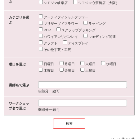
ぶ
シモジマ岐阜店
シモジマ心斎橋店（大阪）
アーティフィシャルフラワー
カテゴリを選
ぶ
プリザーブドフラワー
ラッピング
POP
スクラップブッキング
ハワイアンリボンレイ
ウェディング関連
クラフト
ディスプレイ
その他手芸・工芸
日曜日
月曜日
火曜日
水曜日
曜日を選ぶ
木曜日
金曜日
土曜日
講師名で選ぶ
※部分一致可
ワークショッ
プ名で選ぶ
※部分一致可