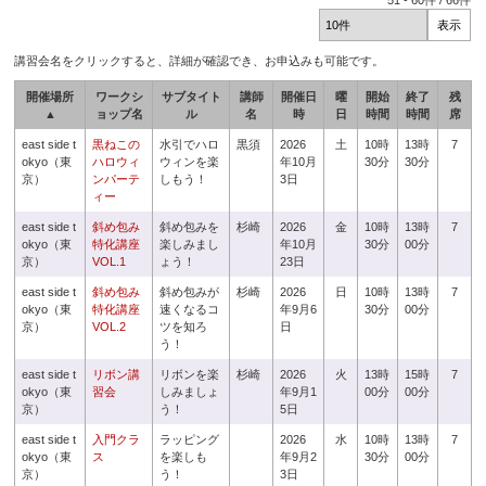
51
-
60
件 /
66
件
講習会名をクリックすると、詳細が確認でき、お申込みも可能です。
開催場所
ワークシ
サブタイト
講師
開催日
曜
開始
終了
残
▲
ョップ名
ル
名
時
日
時間
時間
席
east side t
黒ねこの
水引でハロ
黒須
2026
土
10時
13時
7
okyo（東
ハロウィ
ウィンを楽
年10月
30分
30分
京）
ンパーテ
しもう！
3日
ィー
east side t
斜め包み
斜め包みを
杉崎
2026
金
10時
13時
7
okyo（東
特化講座
楽しみまし
年10月
30分
00分
京）
VOL.1
ょう！
23日
east side t
斜め包み
斜め包みが
杉崎
2026
日
10時
13時
7
okyo（東
特化講座
速くなるコ
年9月6
30分
00分
京）
VOL.2
ツを知ろ
日
う！
east side t
リボン講
リボンを楽
杉崎
2026
火
13時
15時
7
okyo（東
習会
しみましょ
年9月1
00分
00分
京）
う！
5日
east side t
入門クラ
ラッピング
2026
水
10時
13時
7
okyo（東
ス
を楽しも
年9月2
30分
00分
京）
う！
3日