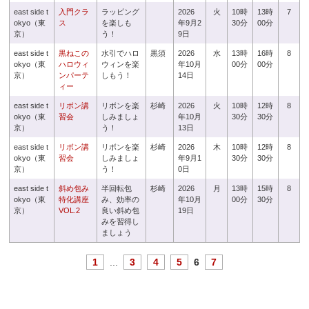
east side t
入門クラ
ラッピング
2026
火
10時
13時
7
okyo（東
ス
を楽しも
年9月2
30分
00分
京）
う！
9日
east side t
黒ねこの
水引でハロ
黒須
2026
水
13時
16時
8
okyo（東
ハロウィ
ウィンを楽
年10月
00分
00分
京）
ンパーテ
しもう！
14日
ィー
east side t
リボン講
リボンを楽
杉崎
2026
火
10時
12時
8
okyo（東
習会
しみましょ
年10月
30分
30分
京）
う！
13日
east side t
リボン講
リボンを楽
杉崎
2026
木
10時
12時
8
okyo（東
習会
しみましょ
年9月1
30分
30分
京）
う！
0日
east side t
斜め包み
半回転包
杉崎
2026
月
13時
15時
8
okyo（東
特化講座
み、効率の
年10月
00分
30分
京）
VOL.2
良い斜め包
19日
みを習得し
ましょう
1
...
3
4
5
6
7