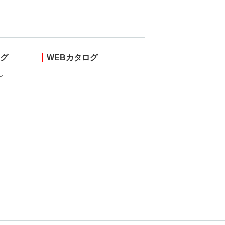
ング
WEBカタログ
し