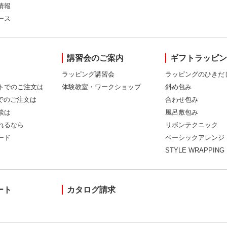
情報
ース
講習会のご案内
ギフトラッピ
ラッピング講習会
ラッピングのひきだ
トでのご注文は
体験教室・ワークショップ
斜め包み
Xでのご注文は
合わせ包み
談は
風呂敷包み
れるなら
リボンテクニック
ード
ベーシックアレンジ
STYLE WRAPPING
ート
カタログ請求