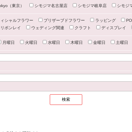
e tokyo（東京）
シモジマ名古屋店
シモジマ岐阜店
シモジ
ィシャルフラワー
プリザーブドフラワー
ラッピング
PO
リボンレイ
ウェディング関連
クラフト
ディスプレイ
月曜日
火曜日
水曜日
木曜日
金曜日
土曜日