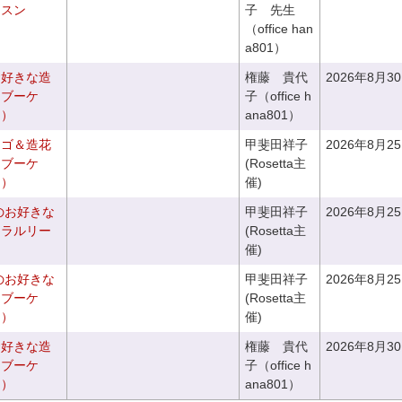
ッスン
子 先生
（office han
a801）
お好きな造
権藤 貴代
2026年8月3
チブーケ
子（office h
き）
ana801）
カゴ＆造花
甲斐田祥子
2026年8月2
クブーケ
(Rosetta主
き）
催)
のお好きな
甲斐田祥子
2026年8月2
ュラルリー
(Rosetta主
催)
のお好きな
甲斐田祥子
2026年8月2
スブーケ
(Rosetta主
き）
催)
お好きな造
権藤 貴代
2026年8月3
ドブーケ
子（office h
き）
ana801）