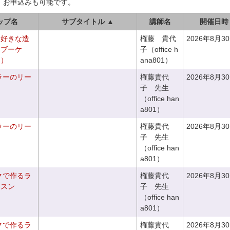
、お申込みも可能です。
ップ名
サブタイトル ▲
講師名
開催日時
お好きな造
権藤 貴代
2026年8月3
チブーケ
子（office h
き）
ana801）
ラーのリー
権藤貴代
2026年8月3
子 先生
（office han
a801）
ラーのリー
権藤貴代
2026年8月3
子 先生
（office han
a801）
クで作るラ
権藤貴代
2026年8月3
ッスン
子 先生
（office han
a801）
クで作るラ
権藤貴代
2026年8月3