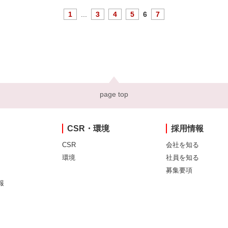
1
...
3
4
5
6
7
page top
CSR・環境
採用情報
CSR
会社を知る
環境
社員を知る
募集要項
報