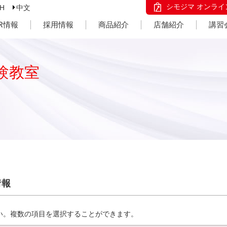
シモジマ オンライ
SH
中文
IR情報
採用情報
商品紹介
店舗紹介
講習
験教室
情報
い。複数の項目を選択することができます。