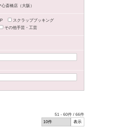
マ心斎橋店（大阪）
P
スクラップブッキング
その他手芸・工芸
51
-
60
件 /
66
件