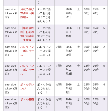
う！！
east side
お花の選び
テーマに沿
2026
土
10時
15時
2
tokyo（東
方講座～実
ってお花を
年8月
30分
20分
京）
践編～
選ぶことを
22日
楽しもう！
east side
【年内最終
テーマに沿
2026
日
10時
15時
5
tokyo（東
回】お花の
ってお花を
年11
30分
20分
京）
選び方講座
選ぶことを
月8日
～実践編～
楽しもう！
east side
ハロウィン
ハロウィン
杉崎
2026
土
10時
13時
2
tokyo（東
リボンリー
リースで楽
年8月
30分
30分
京）
ス
しみましょ
29日
う！
east side
ハロウィン
ハロウィン
杉崎
2026
金
13時
16時
5
tokyo（東
リボンリー
リースで楽
年10
00分
00分
京）
ス
しみましょ
月2日
う！
east side
ボトルアレ
ボトルを包
杉崎
2026
水
13時
15時
4
tokyo（東
ンジ
んでみまし
年9月
30分
30分
京）
ょう！！
9日
east side
ボトル基礎
ボトルを包
杉崎
2026
水
10時
12時
5
tokyo（東
んでみまし
年9月
30分
00分
京）
ょう！！
9日