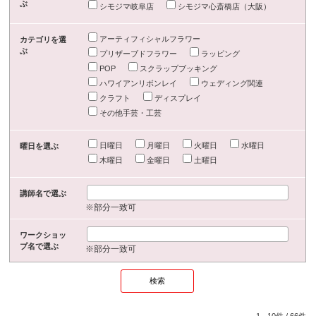
ぶ
シモジマ岐阜店
シモジマ心斎橋店（大阪）
アーティフィシャルフラワー
カテゴリを選
ぶ
プリザーブドフラワー
ラッピング
POP
スクラップブッキング
ハワイアンリボンレイ
ウェディング関連
クラフト
ディスプレイ
その他手芸・工芸
日曜日
月曜日
火曜日
水曜日
曜日を選ぶ
木曜日
金曜日
土曜日
講師名で選ぶ
※部分一致可
ワークショッ
プ名で選ぶ
※部分一致可