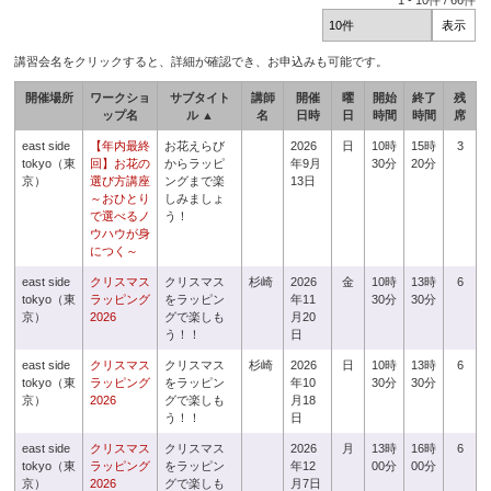
1
-
10
件 /
66
件
講習会名をクリックすると、詳細が確認でき、お申込みも可能です。
開催場所
ワークショ
サブタイト
講師
開催
曜
開始
終了
残
ップ名
ル ▲
名
日時
日
時間
時間
席
east side
【年内最終
お花えらび
2026
日
10時
15時
3
tokyo（東
回】お花の
からラッピ
年9月
30分
20分
京）
選び方講座
ングまで楽
13日
～おひとり
しみましょ
で選べるノ
う！
ウハウが身
につく～
east side
クリスマス
クリスマス
杉崎
2026
金
10時
13時
6
tokyo（東
ラッピング
をラッピン
年11
30分
30分
京）
2026
グで楽しも
月20
う！！
日
east side
クリスマス
クリスマス
杉崎
2026
日
10時
13時
6
tokyo（東
ラッピング
をラッピン
年10
30分
30分
京）
2026
グで楽しも
月18
う！！
日
east side
クリスマス
クリスマス
2026
月
13時
16時
6
tokyo（東
ラッピング
をラッピン
年12
00分
00分
京）
2026
グで楽しも
月7日